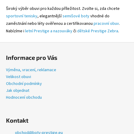
d
Široký výběr obuvi pro každou příležitost. Zvolte si, zda chcete
a
sportovní tenisky
, elegantnější
semišové boty
vhodné do
c
zaměstnání nebo léty ověřenou a certifikovanou
pracovní obuv
.
í
Nabízíme i
letní Prestige a nazouváky
či
dětské Prestige Zebra
.
p
r
Z
v
k
á
Informace pro Vás
y
p
v
a
Výměna, vracení, reklamace
ý
t
Velikost obuvi
p
í
Obchodní podmínky
i
Jak objednat
s
Hodnocení obchodu
u
Kontakt
obchod
@
boty-prestige.eu