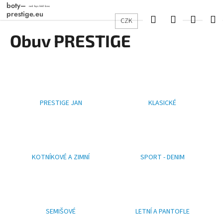
K
Přejít
na
o
Hledat
Přihlášení
Nákup
M
CZK
obsah
Zpět
Zpět
š
Obuv PRESTIGE
košík
í
C
k
o
p
o
PRESTIGE JAN
KLASICKÉ
t
ř
e
b
u
KOTNÍKOVÉ A ZIMNÍ
SPORT - DENIM
j
e
t
e
SEMIŠOVÉ
LETNÍ A PANTOFLE
n