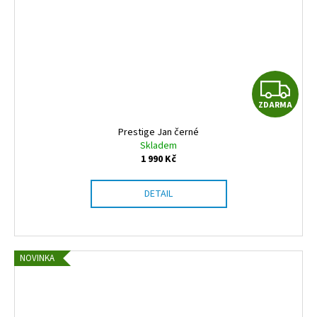
Z
ZDARMA
D
Prestige Jan černé
A
Skladem
1 990 Kč
R
DETAIL
M
A
NOVINKA