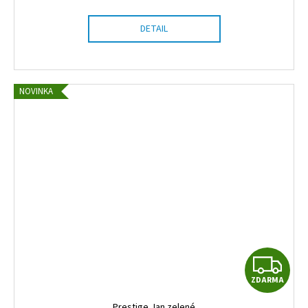
R
DETAIL
M
A
NOVINKA
Z
ZDARMA
D
Prestige Jan zelené