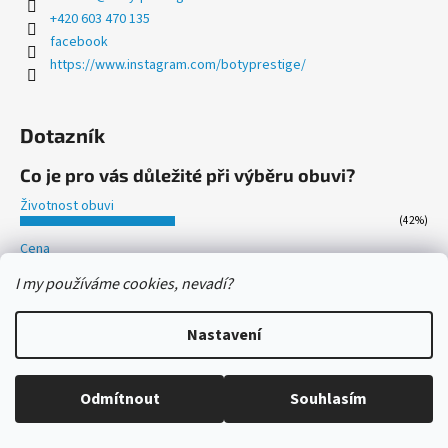
+420 603 470 135
facebook
https://www.instagram.com/botyprestige/
Dotazník
Co je pro vás důležité při výběru obuvi?
Životnost obuvi
(42%)
Cena
(5%)
I my používáme cookies, nevadí?
Český výrobce
(15%)
Nastavení
Pohodlí
(32%)
Vzhled
(6%)
Odmítnout
Souhlasím
Počet hlasů:
4482