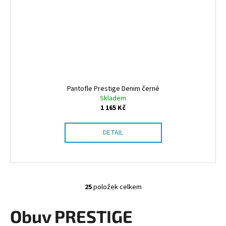
Pantofle Prestige Denim černé
Skladem
1 165 Kč
DETAIL
25
položek celkem
O
v
Obuv PRESTIGE
l
á