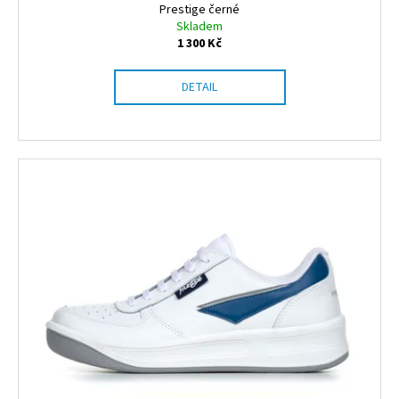
ů
Prestige černé
Skladem
1 300 Kč
DETAIL