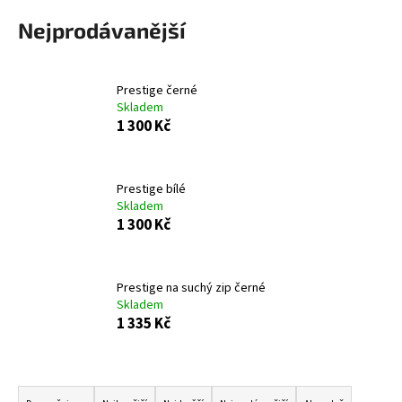
a
Nejprodávanější
j
í
t
Prestige černé
Skladem
?
1 300 Kč
Prestige bílé
Skladem
HLEDAT
1 300 Kč
D
Prestige na suchý zip černé
o
Skladem
1 335 Kč
p
o
r
Ř
u