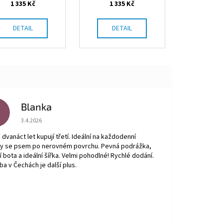
1 335 Kč
1 335 Kč
DETAIL
DETAIL
Blanka
B
Hodnocení obchodu je 5 z 5 hvězdiček.
3.4.2026
a dvanáct let kupují třetí. Ideální na každodenní
py se psem po nerovném povrchu. Pevná podrážka,
ní bota a ideální šířka. Velmi pohodlné! Rychlé dodání.
ba v Čechách je další plus.