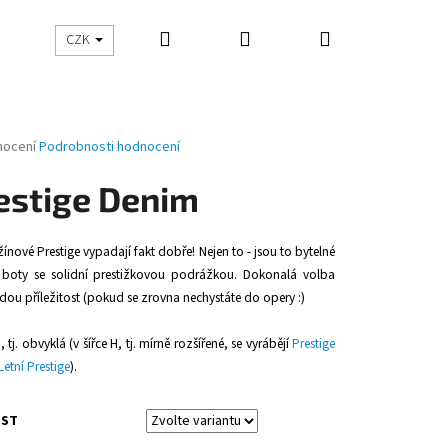
Hledat
Přihlášení
Nákupní
CZK
košík
né
nocení
Podrobnosti hodnocení
ení
tu
estige Denim
ínové Prestige vypadají fakt dobře! Nejen to - jsou to bytelné
boty se solidní prestižkovou podrážkou. Dokonalá volba
ček.
dou příležitost (pokud se zrovna nechystáte do opery :)
G
, tj. obvyklá (v šířce H, tj. mírně rozšířené, se vyrábějí
Prestige
Letní Prestige
).
Následující
OST