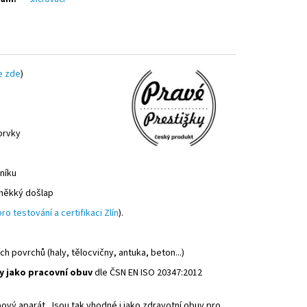
e zde
)
 prvky
tníku
 měkký došlap
ro testování a certifikaci Zlín
).
h povrchů (haly, tělocvičny, antuka, beton...)
y jako pracovní obuv
dle ČSN EN ISO 20347:2012
bový aparát. Jsou tak vhodné i jako zdravotní obuv pro