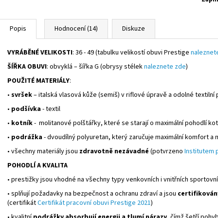
Popis
Hodnocení (14)
Diskuze
VYRÁBĚNÉ VELIKOSTI
: 36 - 49 (tabulku velikostí obuvi Prestige
naleznet
ŠÍŘKA OBUVI
: obvyklá – šířka G (obrysy stélek
naleznete zde
)
POUŽITÉ MATERIÁLY
:
•
svršek
– italská vlasová kůže (semiš) v riflové úpravě a odolné textilní
•
podšívka
- textil
•
kotník
- molitanové polštářky, které se starají o maximální pohodlí ko
•
podrážka
- dvoudílný polyuretan, který zaručuje maximální komfort a
• všechny materiály jsou
zdravotně nezávadné
(potvrzeno
Institutem p
POHODLÍ A KVALITA
• prestižky jsou vhodné na všechny typy venkovních i vnitřních sportovníc
• splňují požadavky na bezpečnost a ochranu zdraví a jsou
certifikován
(certifikát
Certifikát pracovní obuvi Prestige 2021
)
• kvalitní
podrážky absorbují energii a tlumí nárazy
, čímž šetří pohy