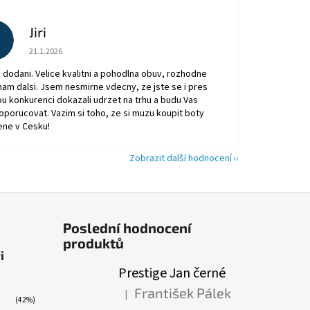
Jiri
Hodnocení obchodu je 5 z 5 hvězdiček.
21.1.2026
 dodani. Velice kvalitni a pohodlna obuv, rozhodne
am dalsi. Jsem nesmirne vdecny, ze jste se i pres
ou konkurenci dokazali udrzet na trhu a budu Vas
oporucovat. Vazim si toho, ze si muzu koupit boty
ene v Cesku!
Zobrazit další hodnocení
Poslední hodnocení
produktů
i
Prestige Jan černé
František Pálek
|
Hodnocení produktu je 5 z 5 hvězdiček.
(42%)