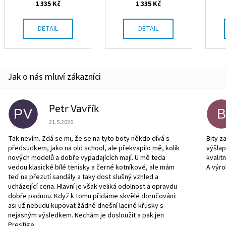
1 335 Kč
1 335 Kč
DETAIL
DETAIL
Petr Vavřík
PV
Hodnocení obchodu je 5 z 5 hvězdiček.
21.5.2026
Tak nevím. Zdá se mi, že se na tyto boty někdo dívá s
Bity z
předsudkem, jako na old school, ale překvapilo mě, kolik
výšla
nových modelů a dobře vypadajících mají. U mě teda
kvalit
vedou klasické bílé tenisky a černé kotníkové, ale mám
A výro
teď na přezutí sandály a taky dost slušný vzhled a
ucházející cena. Hlavní je však veliká odolnost a opravdu
dobře padnou. Když k tomu přidáme skvělé doručování:
asi už nebudu kupovat žádné dnešní laciné křusky s
nejasným výsledkem. Nechám je dosloužit a pak jen
Prestige