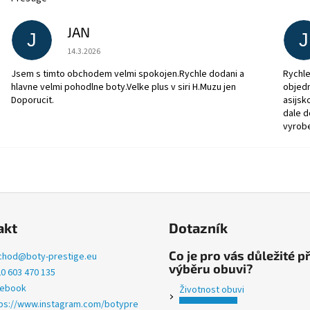
JAN
J
J
Hodnocení obchodu je 5 z 5 hvězdiček.
14.3.2026
Jsem s timto obchodem velmi spokojen.Rychle dodani a
Rychle
hlavne velmi pohodlne boty.Velke plus v siri H.Muzu jen
objedn
Doporucit.
asijsk
dale d
vyrob
akt
Dotazník
Co je pro vás důležité př
chod
@
boty-prestige.eu
výběru obuvi?
0 603 470 135
cebook
Životnost obuvi
ps://www.instagram.com/botypre