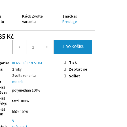
Ý ZIP ČERNÉ
e
Kód:
Zvolte
Značka:
ntu
variantu
Prestige
35 Kč
á
DO KOŠÍKU
Tisk
gorie
:
KLASICKÉ PRESTIGE
Zeptat se
ka
:
2 roky
Zvolte variantu
Sdílet
:
modrá
iál
polyurethan 100%
šve
:
iál
textil 100%
ívky
:
iál
kůže 100%
ku
:
:
G
ání
:
šněrovací