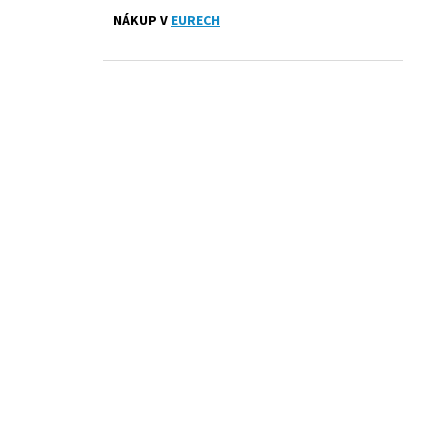
PRESTIGE ČERNÉ
l
NÁKUP V
EURECH
1 300 Kč