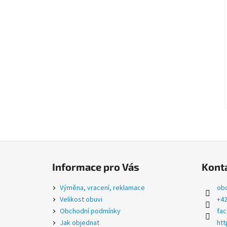
Z
á
Informace pro Vás
Kont
p
a
Výměna, vracení, reklamace
ob
t
Velikost obuvi
+42
í
Obchodní podmínky
fa
Jak objednat
htt