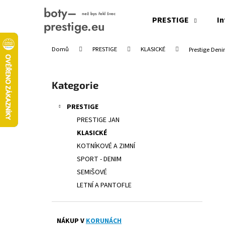
K
Přejít
na
o
PRESTIGE
In
obsah
Zpět
Zpět
š
do
do
í
Domů
PRESTIGE
KLASICKÉ
Prestige Den
obchodu
obchodu
k
P
o
Přeskočit
Kategorie
s
kategorie
t
PRESTIGE
r
PRESTIGE JAN
a
KLASICKÉ
n
KOTNÍKOVÉ A ZIMNÍ
n
SPORT - DENIM
í
SEMIŠOVÉ
p
LETNÍ A PANTOFLE
a
n
e
NÁKUP V
KORUNÁCH