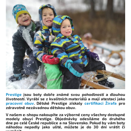
a
j
í
t
?
HLEDAT
D
Prestige
jsou boty dobře známé svou
pohodlností a dlouhou
o
životností
. Vyrábí se
z kvalitních materiálů
a mají atestaci jako
pracovní obuv
. Dětské Prestige získaly
certifikaci Žirafa
pro
p
zdravotně nezávadnou dětskou obuv.
o
V našem e-shopu nakoupíte za
výborné ceny
všechny dostupné
r
modely obuvi Prestige. Objednávky
odesíláme do druhého
dne
po celé České republice a na Slovensko. Pokud by vám boty
u
náhodou nepadly jako ulité,
můžete je do 30 dní vrátit či
vyměnit
.