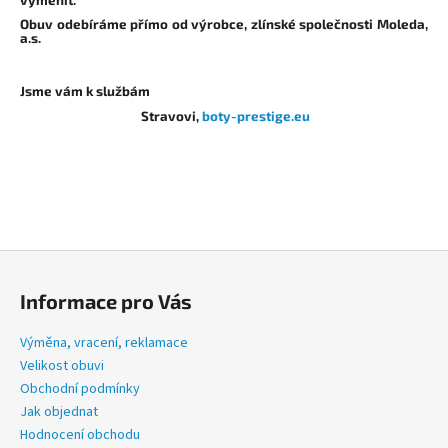
č
u
Obuv odebíráme přímo od výrobce, zlínské společnosti Moleda,
a.s.
j
e
m
Jsme vám k službám
e
Stravovi,
boty-prestige.eu
PRESTIGE
JAN
ČERNÉ
1
990
Z
Kč
á
Informace pro Vás
p
a
Výměna, vracení, reklamace
t
Velikost obuvi
í
Obchodní podmínky
Jak objednat
Hodnocení obchodu