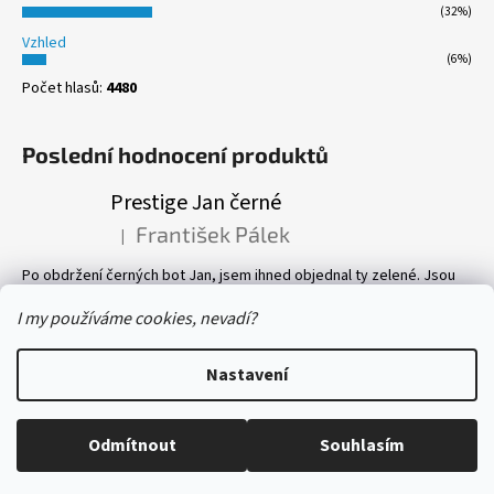
(32%)
Vzhled
(6%)
Počet hlasů:
4480
Poslední hodnocení produktů
Prestige Jan černé
František Pálek
|
Hodnocení produktu je 5 z 5 hvězdiček.
Po obdržení černých bot Jan, jsem ihned objednal ty zelené. Jsou
prostě parádní! Pevné, perfektně sedí, a pohyb v nich je velmi
příjemný. Vlastně mám v botníku 8 páru bot, všechny Prestige! Vřele
I my používáme cookies, nevadí?
doporučuji.
Nastavení
Vytvořil Shoptet
Copyright 2026
boty-prestige.eu
. Všechna práva vyhrazena.
Odmítnout
Souhlasím
Upravit nastavení cookies