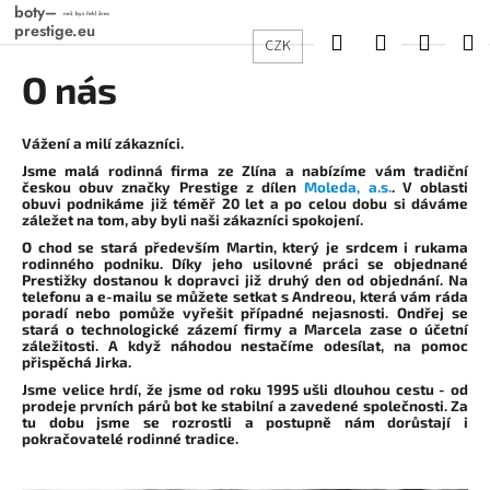
K
Přejít
na
o
Hledat
Přihlášení
Nákup
M
CZK
obsah
Zpět
Zpět
š
O nás
košík
í
C
k
o
Vážení a milí zákazníci.
p
Jsme malá rodinná firma ze Zlína a nabízíme vám tradiční
českou obuv značky Prestige z dílen
Moleda, a.s.
. V oblasti
o
obuvi podnikáme již téměř 20 let a po celou dobu si dáváme
záležet na tom, aby byli naši
zákazníci spokojení
.
t
O chod se stará především
Martin
, který je srdcem i rukama
ř
rodinného podniku. Díky jeho usilovné práci se objednané
Prestižky dostanou k dopravci již druhý den od objednání. Na
e
telefonu a e-mailu se můžete setkat s
Andreou
, která vám ráda
b
poradí nebo pomůže vyřešit případné nejasnosti.
Ondřej
se
stará o technologické zázemí firmy a
Marcela
zase o účetní
u
záležitosti. A když náhodou nestačíme odesílat, na pomoc
přispěchá
Jirka
.
j
Jsme velice hrdí, že jsme od roku 1995 ušli dlouhou cestu - od
e
prodeje prvních párů bot ke stabilní a
zavedené společnosti
. Za
tu dobu jsme se rozrostli a postupně nám dorůstají i
t
pokračovatelé rodinné tradice.
e
n