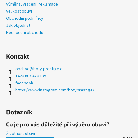
a
a
Výměna, vracení, reklamace
c
t
Velikost obuvi
í
í
Obchodní podmínky
p
Jak objednat
r
Hodnocení obchodu
v
k
y
v
Kontakt
ý
p
obchod
@
boty-prestige.eu
i
+420 603 470 135
s
facebook
u
https://www.instagram.com/botyprestige/
Dotazník
Co je pro vás důležité při výběru obuvi?
Životnost obuvi