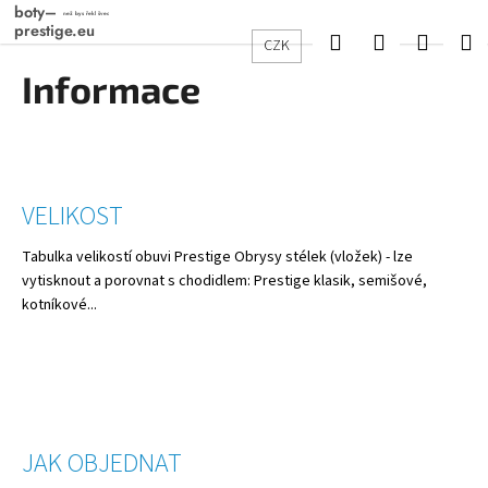
K
Přejít
na
o
Hledat
Přihlášení
Nákup
M
CZK
obsah
Zpět
Zpět
š
Informace
košík
í
C
k
V
o
ý
p
p
o
VELIKOST
i
t
s
ř
Tabulka velikostí obuvi Prestige Obrysy stélek (vložek) - lze
vytisknout a porovnat s chodidlem: Prestige klasik, semišové,
č
e
kotníkové...
l
b
á
u
n
j
k
e
ů
t
e
JAK OBJEDNAT
n