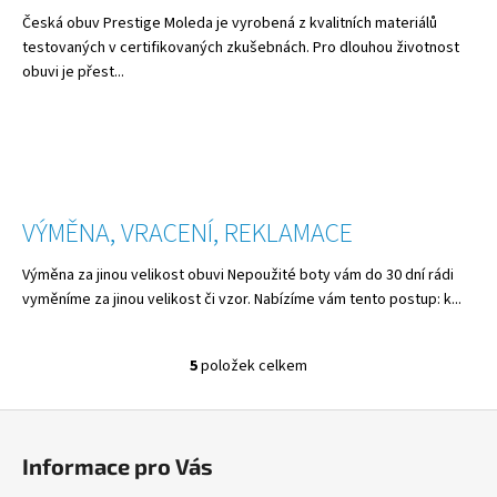
č
Česká obuv Prestige Moleda je vyrobená z kvalitních materiálů
u
testovaných v certifikovaných zkušebnách. Pro dlouhou životnost
j
obuvi je přest...
e
m
e
LETNÍ
PRESTIGE
VÝMĚNA, VRACENÍ, REKLAMACE
TMAVĚ
ŠEDÉ
Výměna za jinou velikost obuvi Nepoužité boty vám do 30 dní rádi
1
335
vyměníme za jinou velikost či vzor. Nabízíme vám tento postup: k...
Kč
5
položek celkem
O
v
Z
l
á
á
Informace pro Vás
d
p