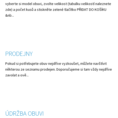
vyberte si model obuvi, zvolte velikost (tabulku velikostí naleznete
a
zde) a počet kusů a stiskněte zelené tlačítko PŘIDAT DO KOŠÍKU
j
&nb...
í
t
?
PRODEJNY
HLEDAT
Pokud si potřebujete obuv nejdříve vyzkoušet, můžete navštívit
některou ze seznamu prodejen. Doporučujeme si tam vždy nejdříve
zavolat a ově...
D
o
p
o
r
ÚDRŽBA OBUVI
u