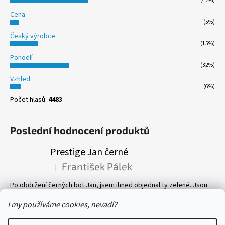
(42%)
Cena
(5%)
Český výrobce
(15%)
Pohodlí
(32%)
Vzhled
(6%)
Počet hlasů:
4483
Poslední hodnocení produktů
Prestige Jan černé
František Pálek
|
Hodnocení produktu je 5 z 5 hvězdiček.
Po obdržení černých bot Jan, jsem ihned objednal ty zelené. Jsou
prostě parádní! Pevné, perfektně sedí, a pohyb v nich je velmi
příjemný. Vlastně mám v botníku 8 páru bot, všechny Prestige! Vřele
I my používáme cookies, nevadí?
doporučuji.