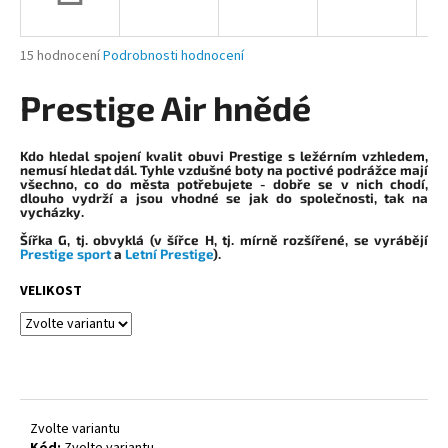
a
j
Průměrné
15 hodnocení
Podrobnosti hodnocení
í
hodnocení
produktu
Prestige Air hnědé
t
je
?
4,1
z
Kdo hledal spojení kvalit obuvi Prestige s ležérním vzhledem,
5
nemusí hledat dál. Tyhle vzdušné boty na poctivé podrážce mají
všechno, co do města potřebujete - dobře se v nich chodí,
hvězdiček.
dlouho vydrží a jsou vhodné se jak do společnosti, tak na
vycházky.
HLEDAT
Šířka G
, tj. obvyklá (v šířce H, tj. mírně rozšířené, se vyrábějí
Prestige sport
a
Letní Prestige
).
VELIKOST
D
o
p
o
r
u
Zvolte variantu
Kód:
Zvolte variantu