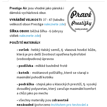
Prestige Air
jsou vhodné jako pánská i
dámská vycházková obuv.
VYRÁBĚNÉ VELIKOSTI
: 37 - 47 (tabulku
velikostí obuvi Prestige
naleznete zde
)
ŠÍŘKA OBUVI
: běžná šířka - G (obrysy
stélek
naleznete zde
)
POUŽITÉ MATERIÁLY
:
•
svršek
- hebký italský semiš,
,
tj. vlasová hovězí kůže
která je pro delší životnost opatřena hydrofobní
(vodoodpudivou) úpravou
•
podšívka
- měkké bavlněné froté
•
kotník
- molitanové polštářky, které se starají o
maximální pohodlí kotníku
•
podrážka
- stejná jako u klasických prestiží, tj. vysoký
dvoudílný polyuretan, který zaručuje maximální komfort
a chůzi jako po mechu
• všechny materiály jsou
zdravotně
nezávadné
(potvrzeno
Institutem pro testování a