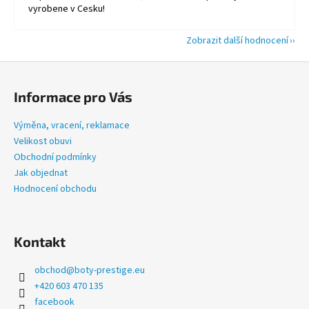
vyrobene v Cesku!
Zobrazit další hodnocení
Z
á
Informace pro Vás
p
a
Výměna, vracení, reklamace
t
Velikost obuvi
í
Obchodní podmínky
Jak objednat
Hodnocení obchodu
Kontakt
obchod
@
boty-prestige.eu
+420 603 470 135
facebook