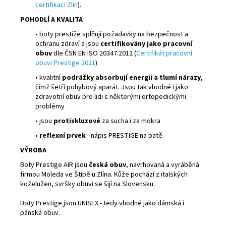
certifikaci Zlín
).
POHODLÍ A KVALITA
• boty prestiže splňují požadavky na bezpečnost a
ochranu zdraví a jsou
certifikovány jako pracovní
obuv
dle ČSN EN ISO 20347:2012 (
Certifikát pracovní
obuvi Prestige 2021
)
• kvalitní
podrážky absorbují energii a tlumí nárazy
,
čímž šetří pohybový aparát. Jsou tak vhodné i jako
zdravotní obuv pro lidi s některými ortopedickými
problémy
• jsou
protiskluzové
za sucha i za mokra
•
reflexní prvek
- nápis PRESTIGE na patě.
VÝROBA
Boty Prestige AIR jsou
česká obuv
, navrhovaná a vyráběná
firmou Moleda ve Štípě u Zlína. Kůže pochází z italských
koželužen, svršky obuvi se šijí na Slovensku.
Boty Prestige jsou UNISEX - tedy vhodné jako dámská i
pánská obuv.