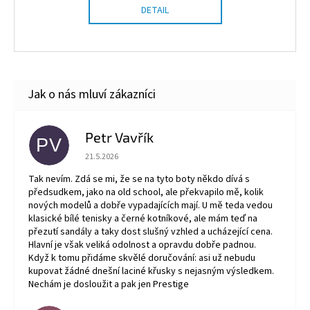
DETAIL
Petr Vavřík
PV
Hodnocení obchodu je 5 z 5 hvězdiček.
21.5.2026
Tak nevím. Zdá se mi, že se na tyto boty někdo dívá s
předsudkem, jako na old school, ale překvapilo mě, kolik
nových modelů a dobře vypadajících mají. U mě teda vedou
klasické bílé tenisky a černé kotníkové, ale mám teď na
přezutí sandály a taky dost slušný vzhled a ucházející cena.
Hlavní je však veliká odolnost a opravdu dobře padnou.
Když k tomu přidáme skvělé doručování: asi už nebudu
kupovat žádné dnešní laciné křusky s nejasným výsledkem.
Nechám je dosloužit a pak jen Prestige