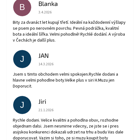
Blanka
B
Hodnocení obchodu je 5 z 5 hvězdiček.
3.4.2026
Bity za dvanáct let kupují třetí. Ideální na každodenní výšlapy
se psem po nerovném povrchu. Pevná podrážka, kvalitní
bota a ideální šířka. Velmi pohodlné! Rychlé dodání. A výroba
v Čechách je další plus.
JAN
J
Hodnocení obchodu je 5 z 5 hvězdiček.
14.3.2026
Jsem s timto obchodem velmi spokojen.Rychle dodani a
hlavne velmi pohodlne boty.Velke plus v siri H.Muzu jen
Doporucit.
Jiri
J
Hodnocení obchodu je 5 z 5 hvězdiček.
21.1.2026
Rychle dodani. Velice kvalitni a pohodlna obuv, rozhodne
objednam dalsi. Jsem nesmirne vdecny, ze jste se i pres
asijskou konkurenci dokazali udrzet na trhu a budu Vas dale
doporucovat. Vazim si toho, ze si muzu koupit boty