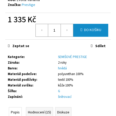
č
Značka:
Prestige
u
j
1 335 Kč
e
m
Měrná
e
DO KOŠÍKU
cena:
PRESTIGE
Zeptat se
Sdílet
JAN
ČERNÉ
Kategorie
:
SEMIŠOVÉ PRESTIGE
1
Záruka
:
2 roky
990
Barva
:
hnědá
Kč
Materiál podešve
:
polyurethan 100%
Materiál podšívky
:
textil 100%
Materiál svršku
:
kůže 100%
Šířka
:
G
Zapínání
:
šněrovací
Popis
Hodnocení (15)
Diskuze