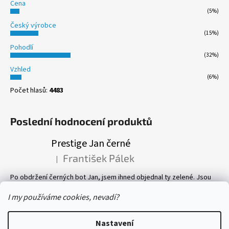
Cena
(5%)
Český výrobce
(15%)
Pohodlí
(32%)
Vzhled
(6%)
Počet hlasů:
4483
Poslední hodnocení produktů
Prestige Jan černé
František Pálek
|
Hodnocení produktu je 5 z 5 hvězdiček.
Po obdržení černých bot Jan, jsem ihned objednal ty zelené. Jsou
prostě parádní! Pevné, perfektně sedí, a pohyb v nich je velmi
příjemný. Vlastně mám v botníku 8 páru bot, všechny Prestige! Vřele
I my používáme cookies, nevadí?
doporučuji.
Nastavení