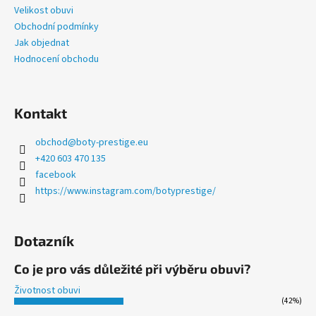
t
Velikost obuvi
í
Obchodní podmínky
Jak objednat
Hodnocení obchodu
Kontakt
obchod
@
boty-prestige.eu
+420 603 470 135
facebook
https://www.instagram.com/botyprestige/
Dotazník
Co je pro vás důležité při výběru obuvi?
Životnost obuvi
(42%)