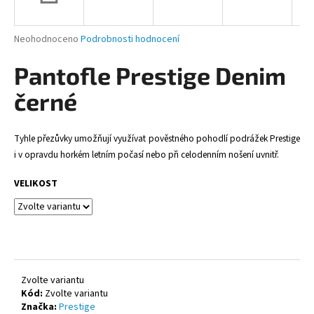
a
j
Průměrné
Neohodnoceno
Podrobnosti hodnocení
í
hodnocení
produktu
Pantofle Prestige Denim
t
je
?
0,0
černé
z
5
hvězdiček.
Tyhle přezůvky umožňují využívat pověstného pohodlí podrážek Prestige
i v opravdu horkém letním počasí nebo při celodenním nošení uvnitř.
HLEDAT
VELIKOST
D
o
p
o
Zvolte variantu
r
Kód:
Zvolte variantu
u
Značka:
Prestige