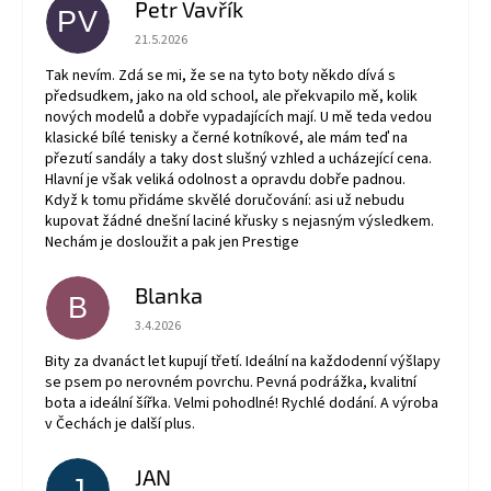
Petr Vavřík
PV
Hodnocení obchodu je 5 z 5 hvězdiček.
21.5.2026
Tak nevím. Zdá se mi, že se na tyto boty někdo dívá s
předsudkem, jako na old school, ale překvapilo mě, kolik
nových modelů a dobře vypadajících mají. U mě teda vedou
klasické bílé tenisky a černé kotníkové, ale mám teď na
přezutí sandály a taky dost slušný vzhled a ucházející cena.
Hlavní je však veliká odolnost a opravdu dobře padnou.
Když k tomu přidáme skvělé doručování: asi už nebudu
kupovat žádné dnešní laciné křusky s nejasným výsledkem.
Nechám je dosloužit a pak jen Prestige
Blanka
B
Hodnocení obchodu je 5 z 5 hvězdiček.
3.4.2026
Bity za dvanáct let kupují třetí. Ideální na každodenní výšlapy
se psem po nerovném povrchu. Pevná podrážka, kvalitní
bota a ideální šířka. Velmi pohodlné! Rychlé dodání. A výroba
v Čechách je další plus.
JAN
J