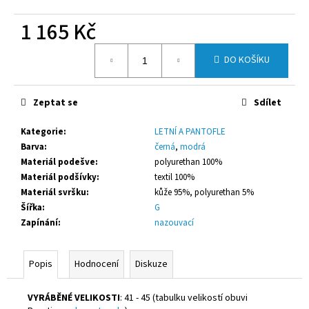
č
u
1 165 Kč
j
e
Měrná
DO KOŠÍKU
m
cena:
e
Zeptat se
Sdílet
PRESTIGE
BÍLÉ
Kategorie
:
LETNÍ A PANTOFLE
Barva
:
černá
,
modrá
1
300
Materiál podešve
:
polyurethan 100%
Kč
Materiál podšívky
:
textil 100%
Materiál svršku
:
kůže 95%, polyurethan 5%
Šířka
:
G
Zapínání
:
nazouvací
Popis
Hodnocení
Diskuze
VYRÁBĚNÉ VELIKOSTI
: 41 - 45 (tabulku velikostí obuvi