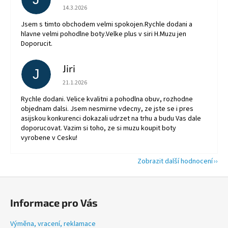
Hodnocení obchodu je 5 z 5 hvězdiček.
14.3.2026
Jsem s timto obchodem velmi spokojen.Rychle dodani a
hlavne velmi pohodlne boty.Velke plus v siri H.Muzu jen
Doporucit.
Jiri
J
Hodnocení obchodu je 5 z 5 hvězdiček.
21.1.2026
Rychle dodani. Velice kvalitni a pohodlna obuv, rozhodne
objednam dalsi. Jsem nesmirne vdecny, ze jste se i pres
asijskou konkurenci dokazali udrzet na trhu a budu Vas dale
doporucovat. Vazim si toho, ze si muzu koupit boty
vyrobene v Cesku!
Zobrazit další hodnocení
Z
á
Informace pro Vás
p
a
Výměna, vracení, reklamace