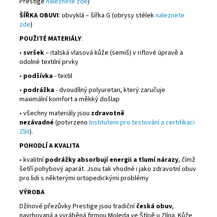
Prestige
naleznete zde
)
ŠÍŘKA OBUVI
: obvyklá – šířka G (obrysy stélek
naleznete
zde
)
POUŽITÉ MATERIÁLY
:
•
svršek
– italská vlasová kůže (semiš) v riflové úpravě a
odolné textilní prvky
•
podšívka
- textil
•
podrážka
- dvoudílný polyuretan, který zaručuje
maximální komfort a měkký došlap
• všechny materiály jsou
zdravotně
nezávadné
(potvrzeno
Institutem pro testování a certifikaci
Zlín
).
POHODLÍ A KVALITA
• kvalitní
podrážky absorbují energii a tlumí nárazy
, čímž
šetří pohybový aparát. Jsou tak vhodné i jako zdravotní obuv
pro lidi s některými ortopedickými problémy
VÝROBA
Džínové přezůvky Prestige jsou tradiční
česká obuv
,
navrhovaná a vyráběná firmou Moleda ve Štípě u Zlína. Kůže