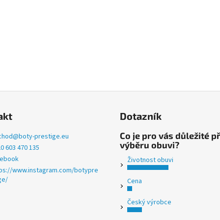
akt
Dotazník
Co je pro vás důležité př
chod
@
boty-prestige.eu
výběru obuvi?
0 603 470 135
cebook
Životnost obuvi
ps://www.instagram.com/botypre
ge/
Cena
Český výrobce