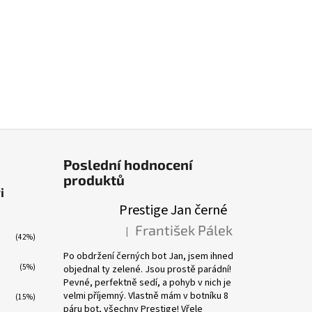
Poslední hodnocení
produktů
i
Prestige Jan černé
František Pálek
|
Hodnocení produktu je 5 z 5 hvězdiček.
(42%)
Po obdržení černých bot Jan, jsem ihned
(5%)
objednal ty zelené. Jsou prostě parádní!
Pevné, perfektně sedí, a pohyb v nich je
velmi příjemný. Vlastně mám v botníku 8
(15%)
páru bot, všechny Prestige! Vřele