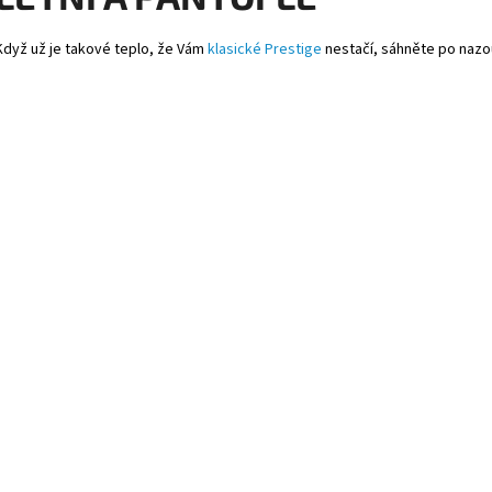
á
d
Když už je takové teplo, že Vám
klasické Prestige
nestačí, sáhněte po nazou
a
c
í
p
r
v
k
y
v
ý
p
i
s
u