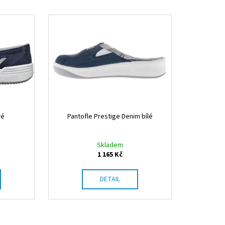
Ý ZIP ČERNÉ
ré
Pantofle Prestige Denim bílé
Skladem
1 165 Kč
DETAIL