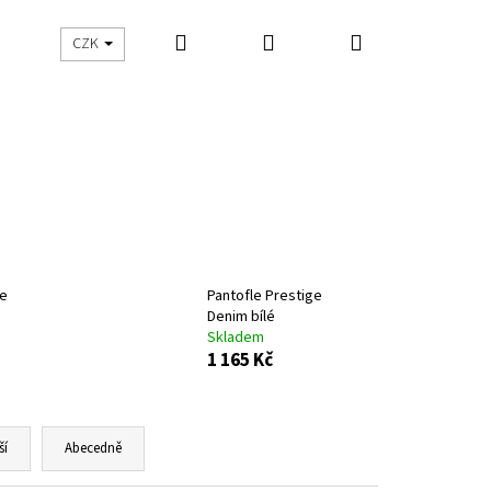
Hledat
Přihlášení
Nákupní
CZK
košík
ge
Pantofle Prestige
Denim bílé
Skladem
1 165 Kč
Následující
ší
Abecedně