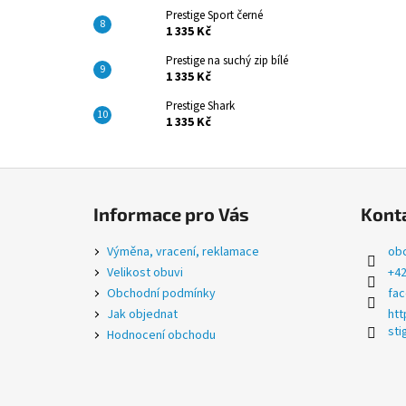
Prestige Sport černé
1 335 Kč
Prestige na suchý zip bílé
1 335 Kč
Prestige Shark
1 335 Kč
Z
á
Informace pro Vás
Kont
p
a
Výměna, vracení, reklamace
ob
t
Velikost obuvi
+42
í
Obchodní podmínky
fa
Jak objednat
htt
sti
Hodnocení obchodu