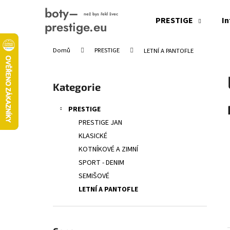
K
Přejít
na
o
PRESTIGE
In
obsah
Zpět
Zpět
š
do
do
í
Domů
PRESTIGE
LETNÍ A PANTOFLE
obchodu
obchodu
k
P
o
Přeskočit
Kategorie
s
kategorie
t
PRESTIGE
r
PRESTIGE JAN
a
KLASICKÉ
n
KOTNÍKOVÉ A ZIMNÍ
n
SPORT - DENIM
í
SEMIŠOVÉ
p
LETNÍ A PANTOFLE
a
n
e