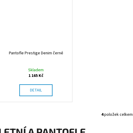
Pantofle Prestige Denim černé
Skladem
1 165 Kč
DETAIL
4
položek celkem
O
v
LETNÍ A PANTOFLE
l