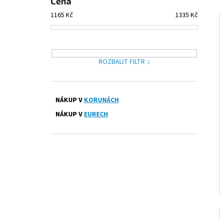
Cena
PRESTIGE ČERNÉ
l
1 300 Kč
1165
Kč
1335
Kč
ROZBALIT FILTR
NÁKUP V
KORUNÁCH
NÁKUP V
EURECH