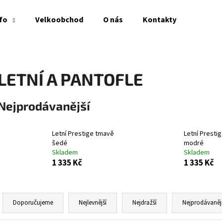
fo
Velkoobchod
O nás
Kontakty
Co potřebujete najít?
LETNÍ A PANTOFLE
HLEDAT
Nejprodávanější
Letní Prestige tmavě
Letní Presti
Doporučujeme
šedé
modré
Skladem
Skladem
1 335 Kč
1 335 Kč
Ř
a
Doporučujeme
Nejlevnější
Nejdražší
Nejprodávaněj
z