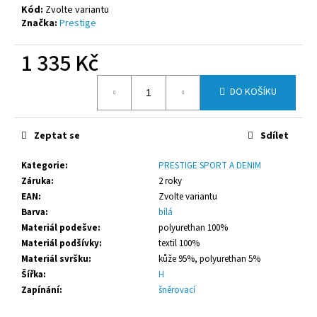
č
Kód:
Zvolte variantu
u
Značka:
Prestige
j
e
1 335 Kč
m
e
Měrná
DO KOŠÍKU
cena:
PRESTIGE
NA
Zeptat se
Sdílet
SUCHÝ
ZIP
Kategorie
:
PRESTIGE SPORT A DENIM
ČERNÉ
Záruka
:
2 roky
1
EAN
:
Zvolte variantu
335
Kč
Barva
:
bílá
Materiál podešve
:
polyurethan 100%
Materiál podšívky
:
textil 100%
Materiál svršku
:
kůže 95%, polyurethan 5%
Šířka
:
H
Zapínání
:
šněrovací