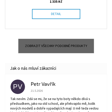
1 335 Kč
DETAIL
ZOBRAZIT VŠECHNY PODOBNÉ PRODUKTY
Petr Vavřík
PV
Hodnocení obchodu je 5 z 5 hvězdiček.
21.5.2026
Tak nevím. Zdá se mi, že se na tyto boty někdo dívá s
předsudkem, jako na old school, ale překvapilo mě, kolik
nových modelů a dobře vypadajících mají. U mě teda vedou