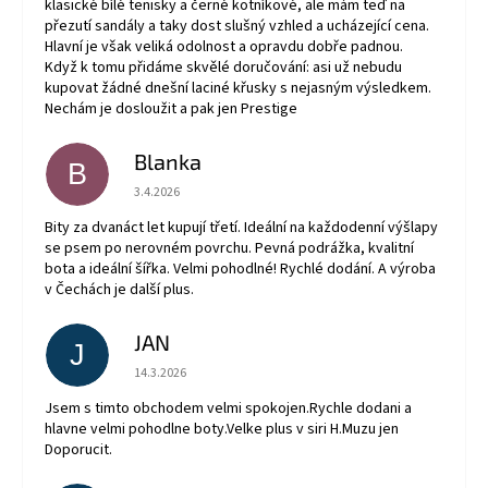
klasické bílé tenisky a černé kotníkové, ale mám teď na
přezutí sandály a taky dost slušný vzhled a ucházející cena.
Hlavní je však veliká odolnost a opravdu dobře padnou.
Když k tomu přidáme skvělé doručování: asi už nebudu
kupovat žádné dnešní laciné křusky s nejasným výsledkem.
Nechám je dosloužit a pak jen Prestige
Blanka
B
Hodnocení obchodu je 5 z 5 hvězdiček.
3.4.2026
Bity za dvanáct let kupují třetí. Ideální na každodenní výšlapy
se psem po nerovném povrchu. Pevná podrážka, kvalitní
bota a ideální šířka. Velmi pohodlné! Rychlé dodání. A výroba
v Čechách je další plus.
JAN
J
Hodnocení obchodu je 5 z 5 hvězdiček.
14.3.2026
Jsem s timto obchodem velmi spokojen.Rychle dodani a
hlavne velmi pohodlne boty.Velke plus v siri H.Muzu jen
Doporucit.