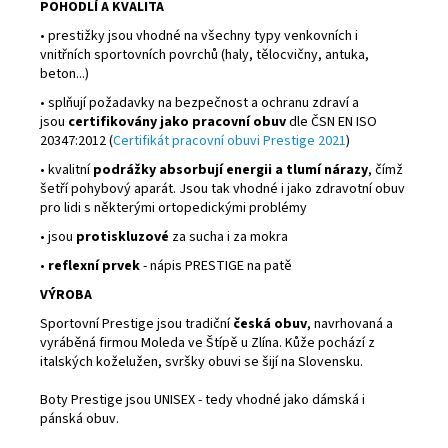
POHODLÍ A KVALITA
• prestižky jsou vhodné na všechny typy venkovních i
vnitřních sportovních povrchů (haly, tělocvičny, antuka,
beton...)
• splňují požadavky na bezpečnost a ochranu zdraví a
jsou
certifikovány jako pracovní obuv
dle ČSN EN ISO
20347:2012 (
Certifikát pracovní obuvi Prestige 2021
)
• kvalitní
podrážky absorbují energii a tlumí nárazy
, čímž
šetří pohybový aparát. Jsou tak vhodné i jako zdravotní obuv
pro lidi s některými ortopedickými problémy
• jsou
protiskluzové
za sucha i za mokra
•
reflexní prvek
- nápis PRESTIGE na patě
VÝROBA
Sportovní Prestige jsou tradiční
česká obuv
, navrhovaná a
vyráběná firmou Moleda ve Štípě u Zlína. Kůže pochází z
italských koželužen, svršky obuvi se šijí na Slovensku.
Boty Prestige jsou UNISEX - tedy vhodné jako dámská i
pánská obuv.