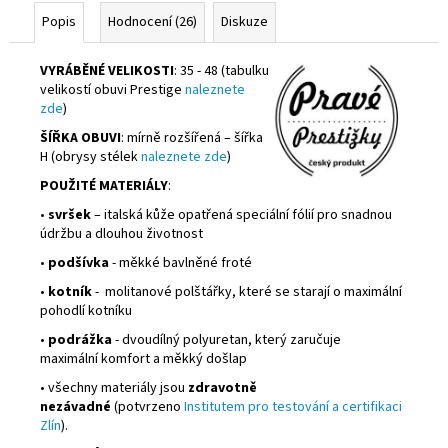
Popis
Hodnocení (26)
Diskuze
VYRÁBĚNÉ VELIKOSTI
: 35 - 48 (tabulku
velikostí obuvi Prestige
naleznete
zde
)
ŠÍŘKA OBUVI
: mírně rozšířená – šířka
H (obrysy stélek
naleznete zde
)
POUŽITÉ MATERIÁLY
:
•
svršek
– italská kůže opatřená speciální fólií pro snadnou
údržbu a dlouhou životnost
•
podšívka
- měkké bavlněné froté
•
kotník
- molitanové polštářky, které se starají o maximální
pohodlí kotníku
•
podrážka
- dvoudílný polyuretan, který zaručuje
maximální komfort a měkký došlap
• všechny materiály jsou
zdravotně
nezávadné
(potvrzeno
Institutem pro testování a certifikaci
Zlín
).