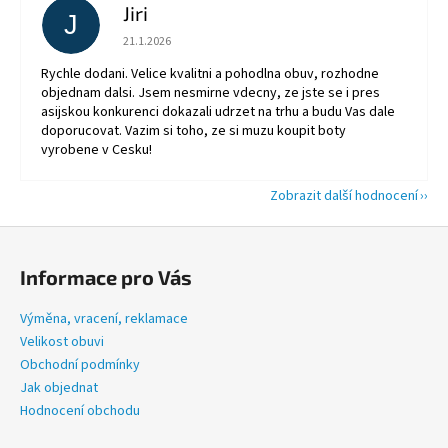
Jiri
J
Hodnocení obchodu je 5 z 5 hvězdiček.
21.1.2026
Rychle dodani. Velice kvalitni a pohodlna obuv, rozhodne
objednam dalsi. Jsem nesmirne vdecny, ze jste se i pres
asijskou konkurenci dokazali udrzet na trhu a budu Vas dale
doporucovat. Vazim si toho, ze si muzu koupit boty
vyrobene v Cesku!
Zobrazit další hodnocení
Z
á
Informace pro Vás
p
a
Výměna, vracení, reklamace
t
Velikost obuvi
í
Obchodní podmínky
Jak objednat
Hodnocení obchodu