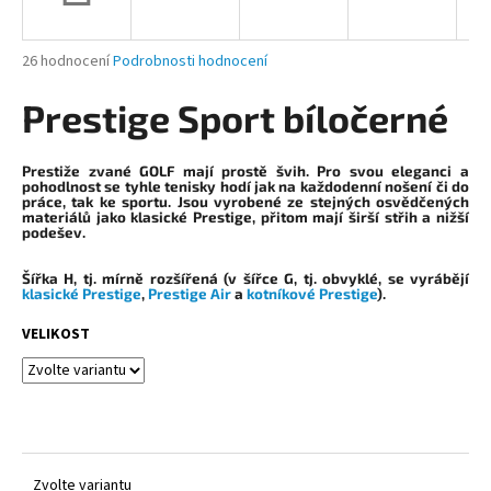
a
j
Průměrné
26 hodnocení
Podrobnosti hodnocení
í
hodnocení
produktu
Prestige Sport bíločerné
t
je
?
4,2
z
Prestiže zvané GOLF mají prostě švih. Pro svou eleganci a
5
pohodlnost se tyhle tenisky hodí jak na každodenní nošení či do
práce, tak ke sportu. Jsou vyrobené ze stejných osvědčených
hvězdiček.
materiálů jako klasické Prestige, přitom mají širší střih a nižší
podešev.
HLEDAT
Šířka H
, tj. mírně rozšířená (v šířce G, tj. obvyklé, se vyrábějí
klasické Prestige
,
Prestige Air
a
kotníkové Prestige
).
VELIKOST
D
o
p
o
r
u
Zvolte variantu