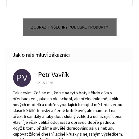
ZOBRAZIT VŠECHNY PODOBNÉ PRODUKTY
Petr Vavřík
PV
Hodnocení obchodu je 5 z 5 hvězdiček.
21.5.2026
Tak nevím. Zdá se mi, že se na tyto boty někdo dívá s
předsudkem, jako na old school, ale překvapilo mě, kolik
nových modelů a dobře vypadajících mají. U mě teda vedou
klasické bílé tenisky a černé kotníkové, ale mám teď na
přezutí sandály a taky dost slušný vzhled a ucházející cena.
Hlavní je však veliká odolnost a opravdu dobře padnou.
Když k tomu přidáme skvělé doručování: asi už nebudu
kupovat žádné dnešní laciné křusky s nejasným výsledkem.