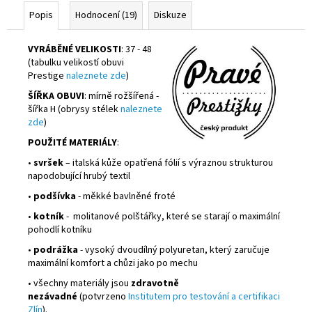
Popis
Hodnocení (19)
Diskuze
VYRÁBĚNÉ VELIKOSTI
: 37 - 48
(tabulku velikostí obuvi
Prestige
naleznete zde
)
ŠÍŘKA OBUVI
: mírně rožšířená -
šířka H (obrysy stélek
naleznete
zde
)
POUŽITÉ MATERIÁLY
:
•
svršek
– italská kůže opatřená fólií s výraznou strukturou
napodobující hrubý textil
•
podšívka
- měkké bavlněné froté
•
kotník
- molitanové polštářky, které se starají o maximální
pohodlí kotníku
•
podrážka
- vysoký dvoudílný polyuretan, který zaručuje
maximální komfort a chůzi jako po mechu
• všechny materiály jsou
zdravotně
nezávadné
(potvrzeno
Institutem pro testování a certifikaci
Zlín
).