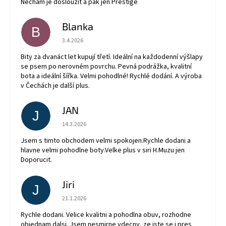
Nechám je dosloužit a pak jen Prestige
Blanka
B
Hodnocení obchodu je 5 z 5 hvězdiček.
3.4.2026
Bity za dvanáct let kupují třetí. Ideální na každodenní výšlapy
se psem po nerovném povrchu. Pevná podrážka, kvalitní
bota a ideální šířka. Velmi pohodlné! Rychlé dodání. A výroba
v Čechách je další plus.
JAN
J
Hodnocení obchodu je 5 z 5 hvězdiček.
14.3.2026
Jsem s timto obchodem velmi spokojen.Rychle dodani a
hlavne velmi pohodlne boty.Velke plus v siri H.Muzu jen
Doporucit.
Jiri
J
Hodnocení obchodu je 5 z 5 hvězdiček.
21.1.2026
Rychle dodani. Velice kvalitni a pohodlna obuv, rozhodne
objednam dalsi. Jsem nesmirne vdecny, ze jste se i pres