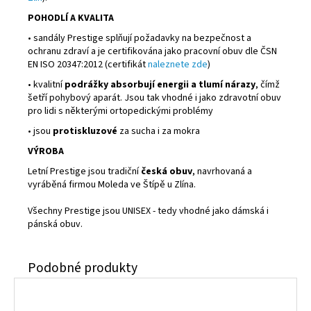
POHODLÍ A KVALITA
• sandály Prestige splňují požadavky na bezpečnost a
ochranu zdraví a je certifikována jako pracovní obuv dle ČSN
EN ISO 20347:2012 (certifikát
naleznete zde
)
• kvalitní
podrážky absorbují energii a tlumí nárazy
, čímž
šetří pohybový aparát. Jsou tak vhodné i jako zdravotní obuv
pro lidi s některými ortopedickými problémy
• jsou
protiskluzové
za sucha i za mokra
VÝROBA
Letní Prestige jsou tradiční
česká obuv
, navrhovaná a
vyráběná firmou Moleda ve Štípě u Zlína.
Všechny Prestige jsou UNISEX - tedy vhodné jako dámská i
pánská obuv.