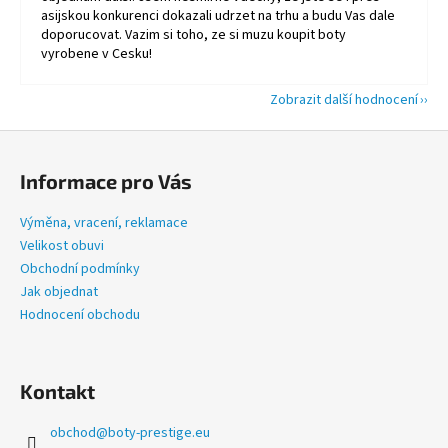
asijskou konkurenci dokazali udrzet na trhu a budu Vas dale
doporucovat. Vazim si toho, ze si muzu koupit boty
vyrobene v Cesku!
Zobrazit další hodnocení
Z
á
Informace pro Vás
p
a
Výměna, vracení, reklamace
t
Velikost obuvi
í
Obchodní podmínky
Jak objednat
Hodnocení obchodu
Kontakt
obchod
@
boty-prestige.eu