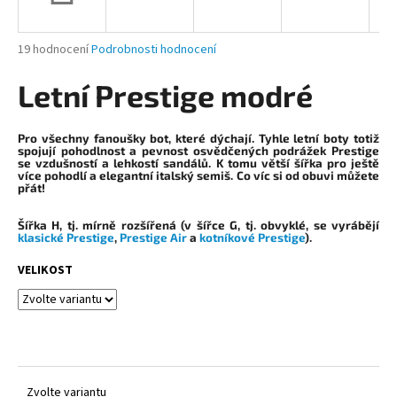
a
j
Průměrné
19 hodnocení
Podrobnosti hodnocení
í
hodnocení
produktu
Letní Prestige modré
t
je
?
4,9
z
Pro všechny fanoušky bot, které dýchají. Tyhle letní boty totiž
5
spojují pohodlnost a pevnost osvědčených podrážek Prestige
se vzdušností a lehkostí sandálů. K tomu větší šířka pro ještě
hvězdiček.
více pohodlí a elegantní italský semiš. Co víc si od obuvi můžete
přát!
HLEDAT
Šířka H
, tj. mírně rozšířená (v šířce G, tj. obvyklé, se vyrábějí
klasické Prestige
,
Prestige Air
a
kotníkové Prestige
).
VELIKOST
D
o
p
o
r
u
Zvolte variantu