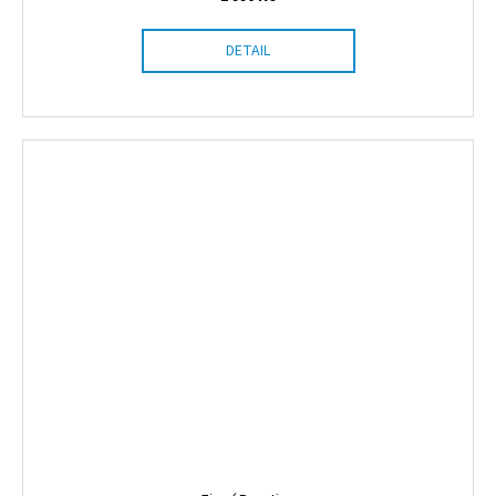
R
DETAIL
M
A