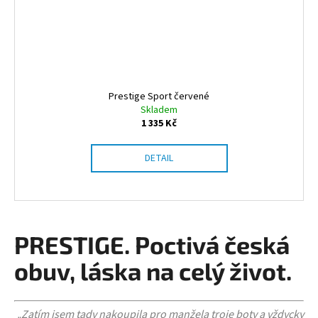
Prestige Sport červené
Skladem
1 335 Kč
DETAIL
PRESTIGE. Poctivá česká
obuv, láska na celý život.
Zatím jsem tady nakoupila pro manžela troje boty a vždycky
„