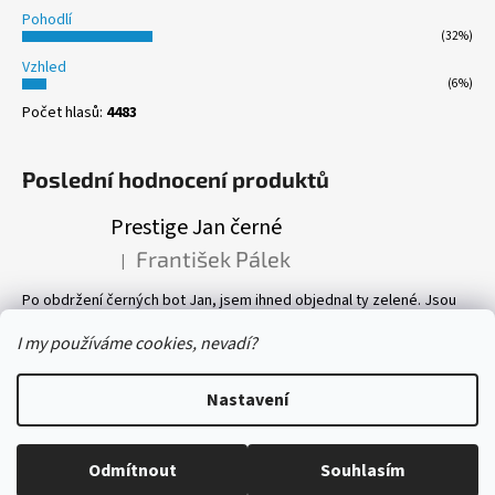
Pohodlí
(32%)
Vzhled
(6%)
Počet hlasů:
4483
Poslední hodnocení produktů
Prestige Jan černé
František Pálek
|
Hodnocení produktu je 5 z 5 hvězdiček.
Po obdržení černých bot Jan, jsem ihned objednal ty zelené. Jsou
prostě parádní! Pevné, perfektně sedí, a pohyb v nich je velmi
příjemný. Vlastně mám v botníku 8 páru bot, všechny Prestige! Vřele
I my používáme cookies, nevadí?
doporučuji.
Nastavení
Vytvořil Shoptet
Copyright 2026
boty-prestige.eu
. Všechna práva vyhrazena.
Odmítnout
Souhlasím
Upravit nastavení cookies