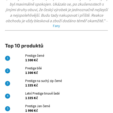
byl maximálně spokojen. Ukázalo se, po zkušenostech s
jinými druhy obuvi, že český výrobek je jednoznačně nejlepší
a nejspolehlivější. Budu tady nakupovat i příště. Reakce
obchodu je vždy blesková a zboží dodáno téměř okamžitě.
"
-
Fany
Top 10 produktů
Prestige černé
1 300 Kč
Prestige bílé
1 300 Kč
Prestige na suchý zip černé
1 335 Kč
Letní Prestige tmavě šedé
1 335 Kč
Prestige Jan černé
1 990 Kč