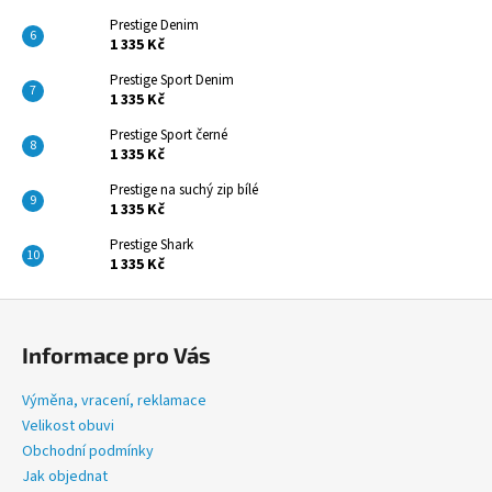
Prestige Denim
1 335 Kč
Prestige Sport Denim
1 335 Kč
Prestige Sport černé
1 335 Kč
Prestige na suchý zip bílé
1 335 Kč
Prestige Shark
1 335 Kč
Z
á
Informace pro Vás
p
a
Výměna, vracení, reklamace
t
Velikost obuvi
í
Obchodní podmínky
Jak objednat