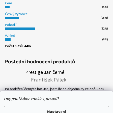
Cena
(5%)
Český výrobce
(15%)
Pohodlí
(32%)
Vzhled
(6%)
Počet hlasů:
4482
Poslední hodnocení produktů
Prestige Jan černé
František Pálek
|
Hodnocení produktu je 5 z 5 hvězdiček.
Po obdržení černých bot Jan, jsem ihned objednal ty zelené. Jsou
prostě parádní! Pevné, perfektně sedí, a pohyb v nich je velmi
příjemný. Vlastně mám v botníku 8 páru bot, všechny Prestige! Vřele
I my používáme cookies, nevadí?
doporučuji.
Nastavení