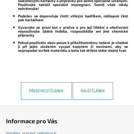
silikonovými kartáčky a přípravky pro semiš speciálně určenými.
Používejte taktéž speciální impregnaci. Semiš však nikdy
a
nekrémujte!
j
Podešev se doporučuje čistit vlhkým hadříkem, nášlapná část
pak kartáčkem
í
Vyvarujte se praní bot v pračce a pro její čištění a ošetřování
t
nepoužívejte žádná ředidla, rozpouštědla ani jiné chemické
přípravky
?
Pokud používáte obuv pouze k příležitostnému nošení, je vhodné
ji při jejím uložením vycpat kopytem či novinami, aby se
nepropadal svršek materiálu a bota tak držela stále stejný tvar.
HLEDAT
PŘEDCHOZÍ ČLÁNEK
DALŠÍ ČLÁNEK
D
o
Z
p
o
á
Informace pro Vás
r
p
u
a
Výměna, vracení, reklamace