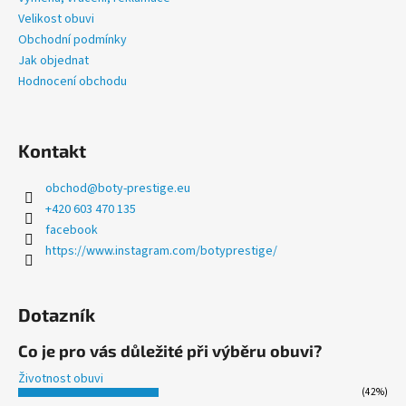
č
t
Velikost obuvi
u
í
Obchodní podmínky
j
Jak objednat
e
m
Hodnocení obchodu
e
Kontakt
PRESTIGE
DENIM
obchod
@
boty-prestige.eu
1
+420 603 470 135
335
Kč
facebook
https://www.instagram.com/botyprestige/
Dotazník
Co je pro vás důležité při výběru obuvi?
Životnost obuvi
(42%)