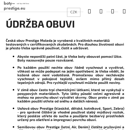
K
Přejít
na
o
Hledat
Přihlášení
Nákup
M
CZK
obsah
Zpět
Zpět
š
ÚDRŽBA OBUVI
košík
í
C
k
o
Česká obuv Prestige Moleda je vyrobená z kvalitních materiálů
testovaných v certifikovaných zkušebnách. Pro dlouhou životnost obuvi
p
je přesto třeba správně používat, čistit a udržovat.
o
Abyste neponičili patní část, je třeba boty obouvat pomocí lžíce.
t
Boty nazouvejte pouze rozvázané.
Po každém použití nechte obuv řádně vyschnout a vyvětrat,
ř
vlhkost se může podepsat na jejím opotřebení. Je třeba vědět, že
kožená obuv není vodotěsná. Promočenou obuv nechávejte
e
vyschnout v pokojové teplotě, ovšem mimo přímý dosah
tepelných zdrojů. Pro rychlejší vyschnutí můžete použít noviny.
b
V zimě obuv často trpí chemickými látkami, které se vyskytují v
u
posypových materiálech. Tyto látky působí velmi agresivně a
mohou na povrchu obuvi vytvářet skvrny. Obuv proto v zimě po
j
každém použití otřete od sněhu a dalších nánosů.
e
Usňová obuv Prestige (klasické, dětské, kotníkové, Sport, Zebra)
- pro správné čištění je vhodné používat slabý mýdlový roztok,
t
který posléze utřete do sucha a použijete bezbarvý prostředek
určený pro ošetření a impregnaci povrchu obuvi.
e
Semišovou obuv Prestige (letní, Air, Denim) čistěte pryžovými a
n