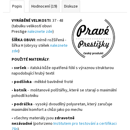
Popis
Hodnocení (19)
Diskuze
VYRÁBĚNÉ VELIKOSTI
: 37 - 48
(tabulku velikostí obuvi
Prestige
naleznete zde
)
ŠÍŘKA OBUVI
: mírně rožšířená -
šířka H (obrysy stélek
naleznete
zde
)
POUŽITÉ MATERIÁLY
:
•
svršek
– italská kůže opatřená fólií s výraznou strukturou
napodobující hrubý textil
•
podšívka
- měkké bavlněné froté
•
kotník
- molitanové polštářky, které se starají o maximální
pohodlí kotníku
•
podrážka
- vysoký dvoudílný polyuretan, který zaručuje
maximální komfort a chůzi jako po mechu
• všechny materiály jsou
zdravotně
nezávadné
(potvrzeno
Institutem pro testování a certifikaci
Zlín
).