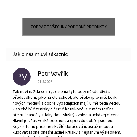
ZOBRAZIT VŠECHNY PODOBNÉ PRODUKTY
Petr Vavřík
PV
Hodnocení obchodu je 5 z 5 hvězdiček.
21.5.2026
Tak nevím. Zdá se mi, že se na tyto boty někdo dívá s
předsudkem, jako na old school, ale překvapilo mě, kolik
nových modelů a dobře vypadajících mají. U mě teda vedou
klasické bílé tenisky a černé kotníkové, ale mám teď na
přezutí sandály a taky dost slušný vzhled a ucházející cena.
Hlavní je však veliká odolnost a opravdu dobře padnou.
Když k tomu přidáme skvělé doručování: asi už nebudu
kupovat žádné dnešní laciné křusky s nejasným výsledkem.