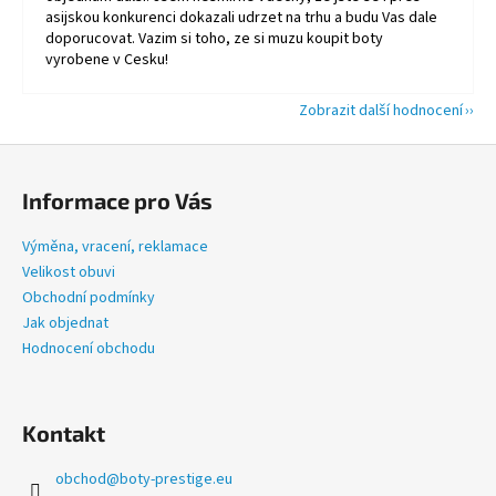
asijskou konkurenci dokazali udrzet na trhu a budu Vas dale
doporucovat. Vazim si toho, ze si muzu koupit boty
vyrobene v Cesku!
Zobrazit další hodnocení
Z
á
Informace pro Vás
p
a
Výměna, vracení, reklamace
t
Velikost obuvi
í
Obchodní podmínky
Jak objednat
Hodnocení obchodu
Kontakt
obchod
@
boty-prestige.eu