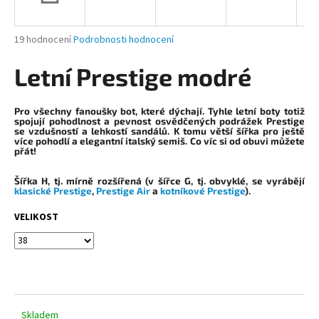
a
j
Průměrné
19 hodnocení
Podrobnosti hodnocení
í
hodnocení
produktu
Letní Prestige modré
t
je
?
4,9
z
Pro všechny fanoušky bot, které dýchají. Tyhle letní boty totiž
5
spojují pohodlnost a pevnost osvědčených podrážek Prestige
se vzdušností a lehkostí sandálů. K tomu větší šířka pro ještě
hvězdiček.
více pohodlí a elegantní italský semiš. Co víc si od obuvi můžete
přát!
HLEDAT
Šířka H
, tj. mírně rozšířená (v šířce G, tj. obvyklé, se vyrábějí
klasické Prestige
,
Prestige Air
a
kotníkové Prestige
).
VELIKOST
D
o
p
o
r
u
Skladem