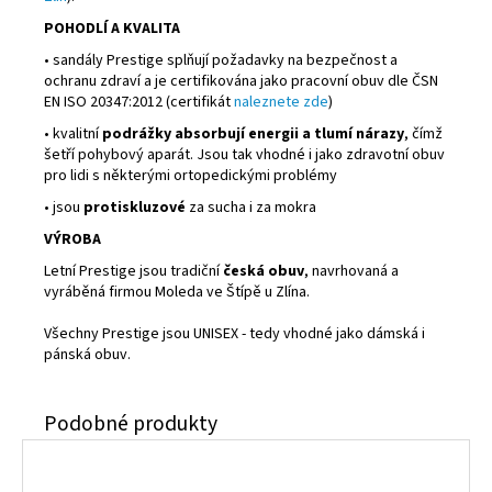
POHODLÍ A KVALITA
• sandály Prestige splňují požadavky na bezpečnost a
ochranu zdraví a je certifikována jako pracovní obuv dle ČSN
EN ISO 20347:2012 (certifikát
naleznete zde
)
• kvalitní
podrážky absorbují energii a tlumí nárazy
, čímž
šetří pohybový aparát. Jsou tak vhodné i jako zdravotní obuv
pro lidi s některými ortopedickými problémy
• jsou
protiskluzové
za sucha i za mokra
VÝROBA
Letní Prestige jsou tradiční
česká obuv
, navrhovaná a
vyráběná firmou Moleda ve Štípě u Zlína.
Všechny Prestige jsou UNISEX - tedy vhodné jako dámská i
pánská obuv.