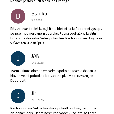
Nechám je dosloužit a pak jen Prestige
Blanka
B
Hodnocení obchodu je 5 z 5 hvězdiček.
3.4.2026
Bity za dvanáct let kupují třetí. Ideální na každodenní výšlapy
se psem po nerovném povrchu. Pevná podrážka, kvalitní
bota a ideální šířka. Velmi pohodlné! Rychlé dodání. A výroba
v Čechách je další plus.
JAN
J
Hodnocení obchodu je 5 z 5 hvězdiček.
14.3.2026
Jsem s timto obchodem velmi spokojen.Rychle dodani a
hlavne velmi pohodlne boty.Velke plus v siri H.Muzu jen
Doporucit.
Jiri
J
Hodnocení obchodu je 5 z 5 hvězdiček.
21.1.2026
Rychle dodani. Velice kvalitni a pohodlna obuv, rozhodne
objednam dalsi. Jsem nesmirne vdecny, ze jste se i pres