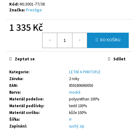
č
Kód:
M13001-77/38
u
Značka:
Prestige
j
e
1 335 Kč
m
e
Měrná
DO KOŠÍKU
cena:
PRESTIGE
SPORT
Zeptat se
Sdílet
ČERNÉ
1
Kategorie
:
LETNÍ A PANTOFLE
335
Záruka
:
2 roky
Kč
EAN
:
8591806060050
Barva
:
modrá
Materiál podešve
:
polyurethan 100%
Materiál podšívky
:
textil 100%
Materiál svršku
:
kůže 100%
Šířka
:
H
Zapínání
:
suchý zip