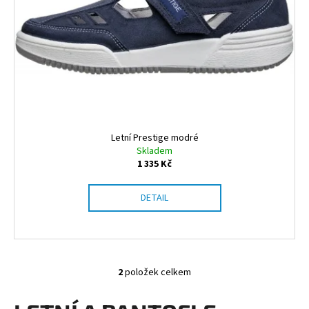
Letní Prestige modré
Skladem
1 335 Kč
DETAIL
2
položek celkem
O
v