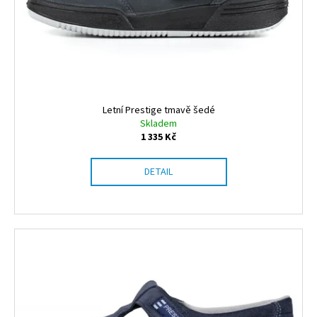
o
d
u
k
t
ů
Letní Prestige tmavě šedé
Skladem
1 335 Kč
DETAIL