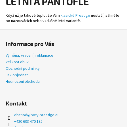
LETNÍ A PANTOFLE
l
á
d
Když už je takové teplo, že Vám
klasické Prestige
nestačí, sáhněte
a
po nazouvácích nebo vzdušné letní variantě.
c
í
Z
p
á
Informace pro Vás
r
p
v
a
Výměna, vracení, reklamace
k
t
Velikost obuvi
y
í
v
Obchodní podmínky
ý
Jak objednat
p
Hodnocení obchodu
i
s
u
Kontakt
obchod
@
boty-prestige.eu
+420 603 470 135