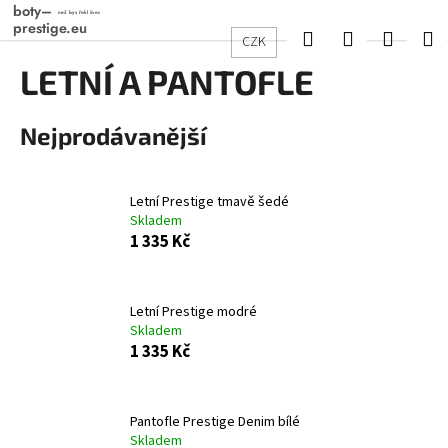
K
Přejít
na
o
Hledat
Přihlášení
Nákup
M
CZK
obsah
Zpět
Zpět
š
LETNÍ A PANTOFLE
košík
í
C
k
Nejprodávanější
o
p
o
Letní Prestige tmavě šedé
t
Skladem
ř
1 335 Kč
e
b
Letní Prestige modré
u
Skladem
j
1 335 Kč
e
t
e
Pantofle Prestige Denim bílé
Skladem
n