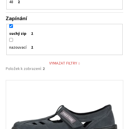
48
2
Zapínání
suchý zip
2
nazouvací
2
VYMAZAT FILTRY
Položek k zobrazení:
2
V
ý
p
i
s
p
r