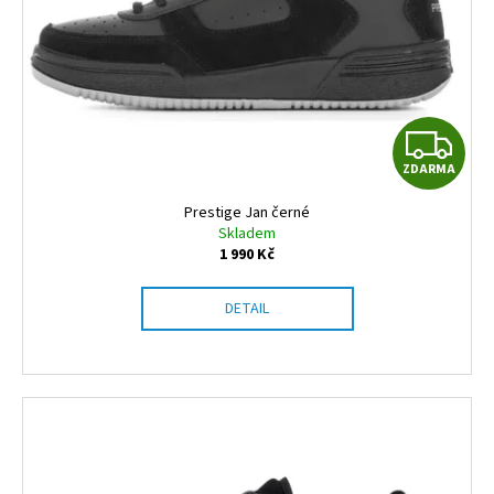
Z
ZDARMA
D
Prestige Jan černé
A
Skladem
1 990 Kč
R
DETAIL
M
A