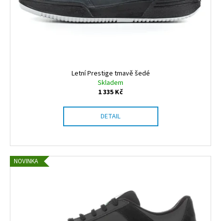
o
d
u
k
t
ů
Letní Prestige tmavě šedé
Skladem
1 335 Kč
DETAIL
NOVINKA