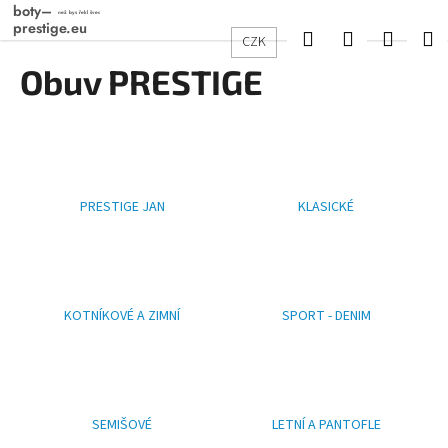
K
Přejít
na
o
Hledat
Přihlášení
Nákup
M
CZK
obsah
Zpět
Zpět
š
Obuv PRESTIGE
košík
í
C
k
o
p
o
PRESTIGE JAN
KLASICKÉ
t
ř
e
b
u
KOTNÍKOVÉ A ZIMNÍ
SPORT - DENIM
j
e
t
e
SEMIŠOVÉ
LETNÍ A PANTOFLE
n