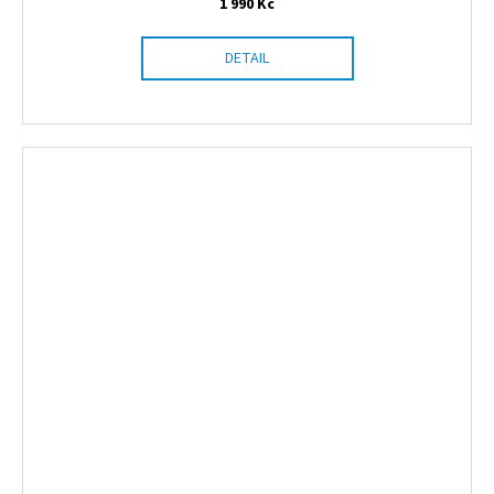
1 990 Kč
R
DETAIL
M
A