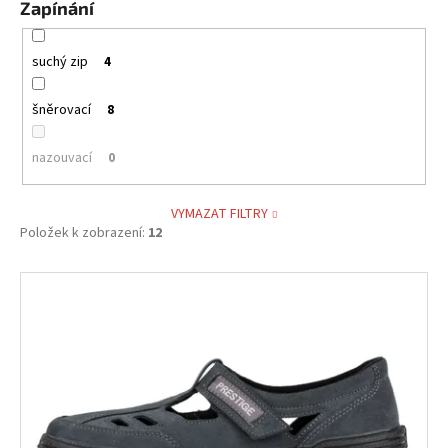
Zapínání
suchý zip
4
šněrovací
8
nazouvací
0
VYMAZAT FILTRY
Položek k zobrazení:
12
V
ý
p
i
s
p
r