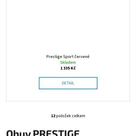
Prestige Sport červené
Skladem
1 335 Kč
DETAIL
12
položek celkem
O
v
Obuv PRESTIGE
l