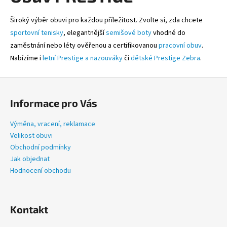
á
d
Široký výběr obuvi pro každou příležitost. Zvolte si, zda chcete
a
sportovní tenisky
, elegantnější
semišové boty
vhodné do
c
zaměstnání nebo léty ověřenou a certifikovanou
pracovní obuv
.
í
Nabízíme i
letní Prestige a nazouváky
či
dětské Prestige Zebra
.
p
r
Z
v
k
á
Informace pro Vás
y
p
v
a
Výměna, vracení, reklamace
ý
t
Velikost obuvi
p
í
Obchodní podmínky
i
Jak objednat
s
Hodnocení obchodu
u
Kontakt