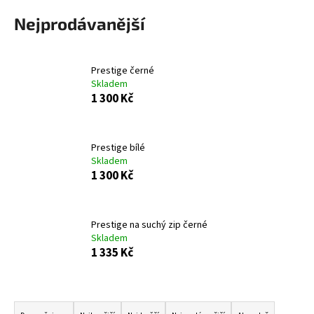
a
Nejprodávanější
j
í
t
Prestige černé
Skladem
?
1 300 Kč
Prestige bílé
Skladem
HLEDAT
1 300 Kč
D
Prestige na suchý zip černé
o
Skladem
1 335 Kč
p
o
r
Ř
u