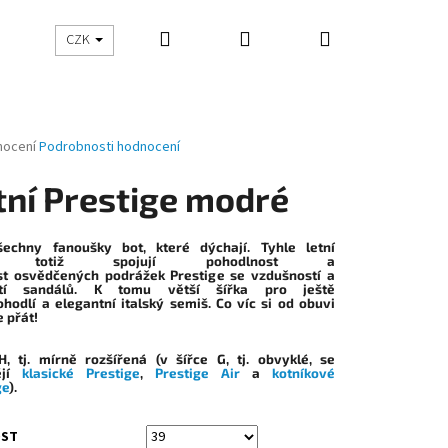
Hledat
Přihlášení
Nákupní
CZK
košík
né
nocení
Podrobnosti hodnocení
ení
tu
tní Prestige modré
echny fanoušky bot, které dýchají. Tyhle letní
y totiž spojují pohodlnost a
t osvědčených podrážek Prestige se vzdušností a
ček.
stí sandálů. K tomu větší šířka pro ještě
ohodlí a elegantní italský semiš. Co víc si od obuvi
 přát!
H
, tj. mírně rozšířená (v šířce G, tj. obvyklé, se
ějí
klasické Prestige
,
Prestige Air
a
kotníkové
Následující
ge
).
OST