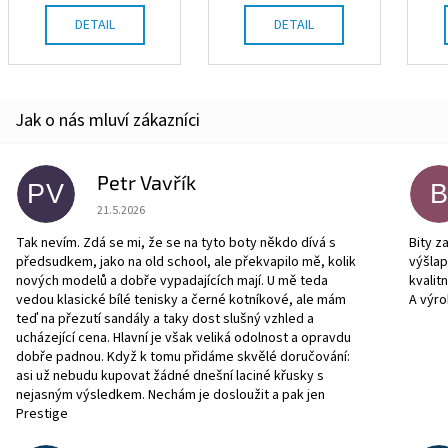
DETAIL
DETAIL
Petr Vavřík
PV
Hodnocení obchodu je 5 z 5 hvězdiček.
21.5.2026
Tak nevím. Zdá se mi, že se na tyto boty někdo dívá s
Bity z
předsudkem, jako na old school, ale překvapilo mě, kolik
výšla
nových modelů a dobře vypadajících mají. U mě teda
kvalit
vedou klasické bílé tenisky a černé kotníkové, ale mám
A výro
teď na přezutí sandály a taky dost slušný vzhled a
ucházející cena. Hlavní je však veliká odolnost a opravdu
dobře padnou. Když k tomu přidáme skvělé doručování:
asi už nebudu kupovat žádné dnešní laciné křusky s
nejasným výsledkem. Nechám je dosloužit a pak jen
Prestige