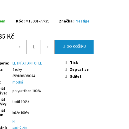
Ý ZIP ČERNÉ
dem
Kód:
M13001-77/39
Značka:
Prestige
35 Kč
á
DO KOŠÍKU
Tisk
gorie
:
LETNÍ A PANTOFLE
Zeptat se
ka
:
2 roky
8591806060074
Sdílet
:
modrá
iál
polyurethan 100%
šve
:
iál
textil 100%
ívky
:
iál
kůže 100%
ku
:
:
H
ání
:
suchý zip