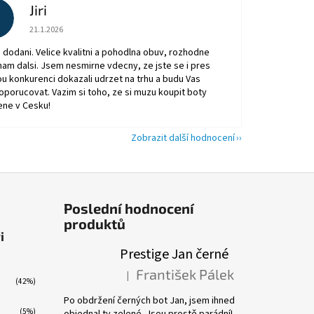
Jiri
Hodnocení obchodu je 5 z 5 hvězdiček.
21.1.2026
 dodani. Velice kvalitni a pohodlna obuv, rozhodne
am dalsi. Jsem nesmirne vdecny, ze jste se i pres
ou konkurenci dokazali udrzet na trhu a budu Vas
oporucovat. Vazim si toho, ze si muzu koupit boty
ene v Cesku!
Zobrazit další hodnocení
Poslední hodnocení
produktů
i
Prestige Jan černé
František Pálek
|
Hodnocení produktu je 5 z 5 hvězdiček.
(42%)
Po obdržení černých bot Jan, jsem ihned
(5%)
objednal ty zelené. Jsou prostě parádní!