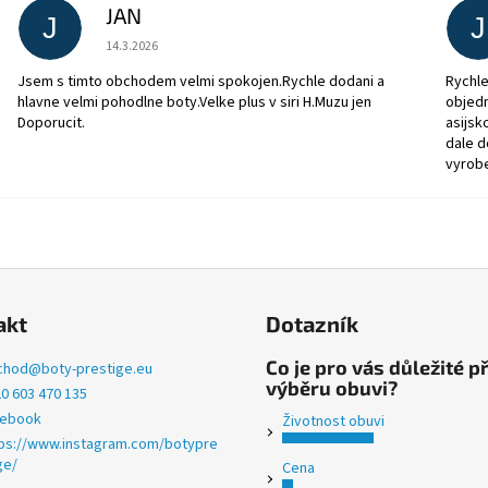
JAN
J
J
Hodnocení obchodu je 5 z 5 hvězdiček.
14.3.2026
Jsem s timto obchodem velmi spokojen.Rychle dodani a
Rychle
hlavne velmi pohodlne boty.Velke plus v siri H.Muzu jen
objedn
Doporucit.
asijsk
dale d
vyrob
akt
Dotazník
Co je pro vás důležité př
chod
@
boty-prestige.eu
výběru obuvi?
0 603 470 135
cebook
Životnost obuvi
ps://www.instagram.com/botypre
ge/
Cena