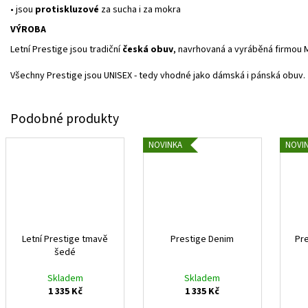
• jsou
protiskluzové
za sucha i za mokra
VÝROBA
Letní Prestige jsou tradiční
česká obuv
, navrhovaná a vyráběná firmou M
Všechny Prestige jsou UNISEX - tedy vhodné jako dámská i pánská obuv.
NOVINKA
NOVI
Letní Prestige tmavě
Prestige Denim
Pr
šedé
Skladem
Skladem
1 335 Kč
1 335 Kč