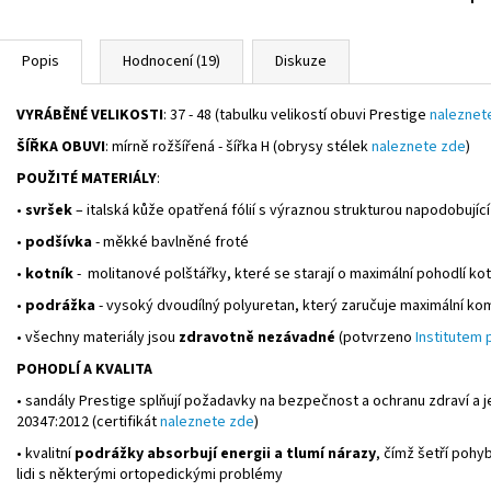
Popis
Hodnocení (19)
Diskuze
VYRÁBĚNÉ VELIKOSTI
: 37 - 48 (tabulku velikostí obuvi Prestige
naleznet
ŠÍŘKA OBUVI
: mírně rožšířená - šířka H (obrysy stélek
naleznete zde
)
POUŽITÉ MATERIÁLY
:
•
svršek
– italská kůže opatřená fólií s výraznou strukturou napodobující
•
podšívka
- měkké bavlněné froté
•
kotník
- molitanové polštářky, které se starají o maximální pohodlí ko
•
podrážka
- vysoký dvoudílný polyuretan, který zaručuje maximální ko
• všechny materiály jsou
zdravotně nezávadné
(potvrzeno
Institutem p
POHODLÍ A KVALITA
• sandály Prestige splňují požadavky na bezpečnost a ochranu zdraví a j
20347:2012 (certifikát
naleznete zde
)
• kvalitní
podrážky absorbují energii a tlumí nárazy
, čímž šetří pohy
lidi s některými ortopedickými problémy