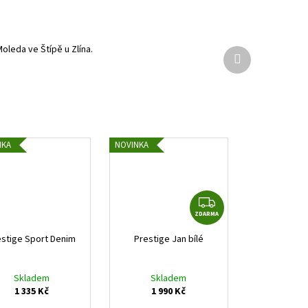
oleda ve Štípě u Zlína.
Další
produkt
NKA
NOVINKA
Z
ZDARMA
D
A
estige Sport Denim
Prestige Jan bílé
R
M
Skladem
Skladem
A
1 335 Kč
1 990 Kč