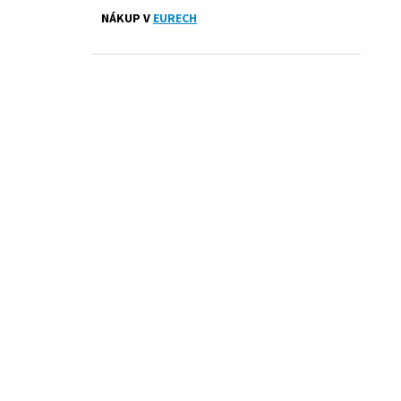
PRESTIGE ČERNÉ
l
NÁKUP V
EURECH
1 300 Kč