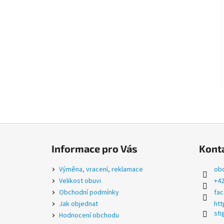
Z
á
Informace pro Vás
Kont
p
a
Výměna, vracení, reklamace
ob
t
Velikost obuvi
+42
í
Obchodní podmínky
fa
Jak objednat
htt
sti
Hodnocení obchodu