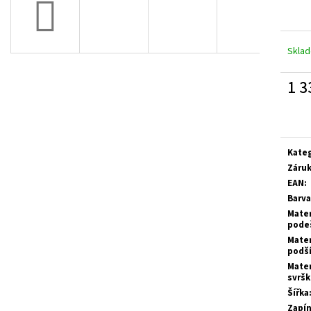
PRESTIGE BÍLÉ
PRESTIGE NA SUCH
1 300 Kč
1 335 Kč
Skla
1 3
Měrn
cena:
Kate
Záru
EAN
:
Barva
Mater
pode
Mater
podš
Mater
svrš
Šířka
Zapín