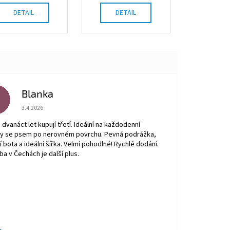
DETAIL
DETAIL
Blanka
B
Hodnocení obchodu je 5 z 5 hvězdiček.
3.4.2026
a dvanáct let kupují třetí. Ideální na každodenní
py se psem po nerovném povrchu. Pevná podrážka,
ní bota a ideální šířka. Velmi pohodlné! Rychlé dodání.
ba v Čechách je další plus.