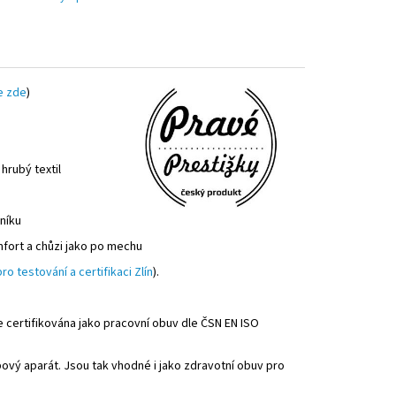
e zde
)
 hrubý textil
tníku
mfort a chůzi jako po mechu
ro testování a certifikaci Zlín
).
e certifikována jako pracovní obuv dle ČSN EN ISO
bový aparát. Jsou tak vhodné i jako zdravotní obuv pro