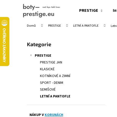
K
Přejít
na
o
PRESTIGE
In
obsah
Zpět
Zpět
š
do
do
í
Domů
PRESTIGE
LETNÍ A PANTOFLE
Letn
obchodu
obchodu
k
P
o
Přeskočit
Kategorie
s
kategorie
t
PRESTIGE
r
PRESTIGE JAN
a
KLASICKÉ
n
KOTNÍKOVÉ A ZIMNÍ
n
SPORT - DENIM
í
SEMIŠOVÉ
p
LETNÍ A PANTOFLE
a
n
e
NÁKUP V
KORUNÁCH