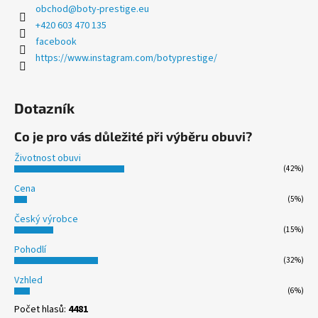
p
obchod
@
boty-prestige.eu
i
+420 603 470 135
s
facebook
u
https://www.instagram.com/botyprestige/
Dotazník
Co je pro vás důležité při výběru obuvi?
Životnost obuvi
(42%)
Cena
(5%)
Český výrobce
(15%)
Pohodlí
(32%)
Vzhled
(6%)
Počet hlasů:
4481