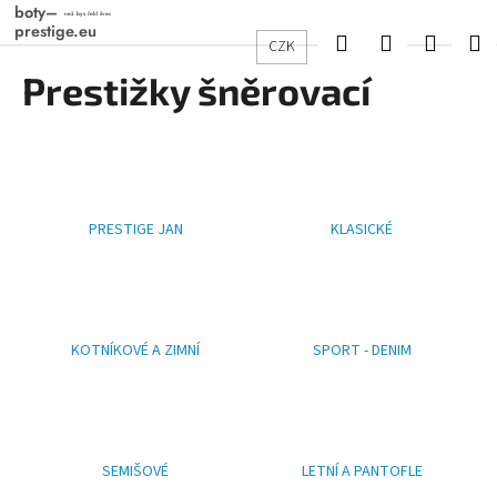
K
Přejít
na
o
Hledat
Přihlášení
Nákup
M
CZK
obsah
Zpět
Zpět
š
Prestižky šněrovací
košík
í
C
k
o
p
o
PRESTIGE JAN
KLASICKÉ
t
ř
e
b
u
KOTNÍKOVÉ A ZIMNÍ
SPORT - DENIM
j
e
t
e
SEMIŠOVÉ
LETNÍ A PANTOFLE
n