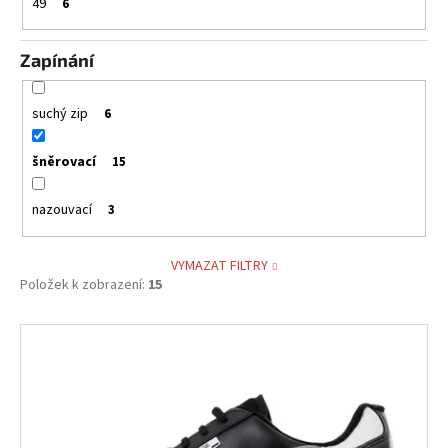
49
6
Zapínání
suchý zip
6
šněrovací
15
nazouvací
3
VYMAZAT FILTRY
Položek k zobrazení:
15
V
ý
p
i
s