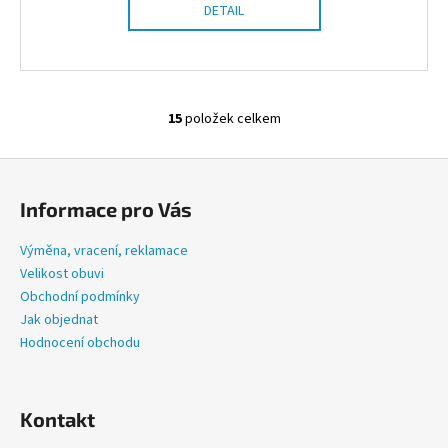
DETAIL
15
položek celkem
O
v
Z
l
á
á
Informace pro Vás
d
p
a
a
Výměna, vracení, reklamace
c
t
Velikost obuvi
í
í
Obchodní podmínky
p
Jak objednat
r
Hodnocení obchodu
v
k
y
v
Kontakt
ý