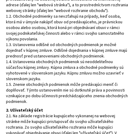
adrese (ďalej len "webová stránka"), a to prostredníctvom rozhrania
a
webovej stránky (ďalej len "webové rozhranie obchodu").
j
1.2. Obchodné podmienky sa nevzťahujú na prípady, keď osoba,
í
ktorá má v úmysle nakúpiť obuv od predávajúceho, je právnickou
osobou alebo osobou, ktorá koná pri objednávaní obuvi v rámci
t
svojej podnikateľskej činnosti alebo v rámci svojho samostatného
?
výkonu povolania.
1.3. Ustanovenia odlišné od obchodných podmienok je možné
dojednať v kúpnej zmluve. Odlišné dojednania v kúpnej zmluve majú
prednosť pred ustanoveniami obchodných podmienok.
1.4. Ustanovenia obchodných podmienok sú neoddeliteľnou
súčasťou kúpnej zmluvy. Kúpna zmluva a obchodné podmienky sú
HLEDAT
vyhotovené v slovenskom jazyku. Kúpnu zmluvu možno uzavrieť v
slovenskom jazyku.
1.5. Znenie obchodných podmienok môže predávajúci meniť či
doplňovať. Týmto ustanovením nie sú dotknuté práva a povinnosti
D
vznikajúce po dobu účinnosti predchádzajúceho znenia obchodných
o
podmienok.
p
2. Užívateľský účet
o
2.1. Na základe registrácie kupujúceho vykonanej na webovej
r
stránke môže kupujúci pristupovať do svojho užívateľského
rozhrania. Zo svojho užívateľského rozhrania môže kupujúci
u
vykonávať objednávanie obuvi (ďalej len "užívateľský účet"). V