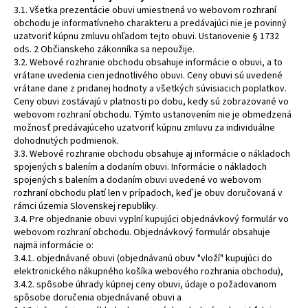
3.1. Všetka prezentácie obuvi umiestnená vo webovom rozhraní
obchodu je informatívneho charakteru a predávajúci nie je povinný
uzatvoriť kúpnu zmluvu ohľadom tejto obuvi. Ustanovenie § 1732
ods. 2 Občianskeho zákonníka sa nepoužije.
3.2. Webové rozhranie obchodu obsahuje informácie o obuvi, a to
vrátane uvedenia cien jednotlivého obuvi. Ceny obuvi sú uvedené
vrátane dane z pridanej hodnoty a všetkých súvisiacich poplatkov.
Ceny obuvi zostávajú v platnosti po dobu, kedy sú zobrazované vo
webovom rozhraní obchodu. Týmto ustanovením nie je obmedzená
možnosť predávajúceho uzatvoriť kúpnu zmluvu za individuálne
dohodnutých podmienok.
3.3. Webové rozhranie obchodu obsahuje aj informácie o nákladoch
spojených s balením a dodaním obuvi. Informácie o nákladoch
spojených s balením a dodaním obuvi uvedené vo webovom
rozhraní obchodu platí len v prípadoch, keď je obuv doručovaná v
rámci územia Slovenskej republiky.
3.4. Pre objednanie obuvi vyplní kupujúci objednávkový formulár vo
webovom rozhraní obchodu. Objednávkový formulár obsahuje
najmä informácie o:
3.4.1. objednávané obuvi (objednávanú obuv "vloží" kupujúci do
elektronického nákupného košíka webového rozhrania obchodu),
3.4.2. spôsobe úhrady kúpnej ceny obuvi, údaje o požadovanom
spôsobe doručenia objednávané obuvi a