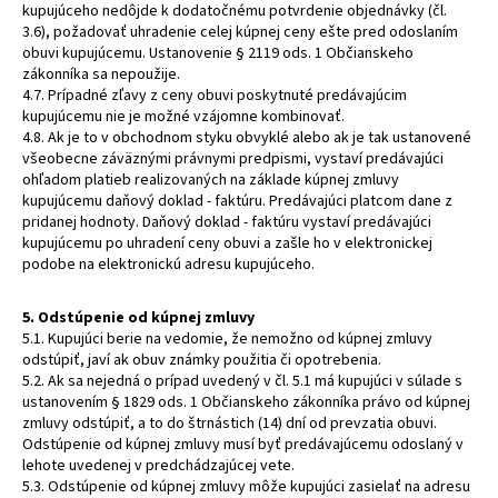
kupujúceho nedôjde k dodatočnému potvrdenie objednávky (čl.
3.6), požadovať uhradenie celej kúpnej ceny ešte pred odoslaním
obuvi kupujúcemu. Ustanovenie § 2119 ods. 1 Občianskeho
zákonníka sa nepoužije.
4.7. Prípadné zľavy z ceny obuvi poskytnuté predávajúcim
kupujúcemu nie je možné vzájomne kombinovať.
4.8. Ak je to v obchodnom styku obvyklé alebo ak je tak ustanovené
všeobecne záväznými právnymi predpismi, vystaví predávajúci
ohľadom platieb realizovaných na základe kúpnej zmluvy
kupujúcemu daňový doklad - faktúru. Predávajúci platcom dane z
pridanej hodnoty. Daňový doklad - faktúru vystaví predávajúci
kupujúcemu po uhradení ceny obuvi a zašle ho v elektronickej
podobe na elektronickú adresu kupujúceho.
5. Odstúpenie od kúpnej zmluvy
5.1. Kupujúci berie na vedomie, že nemožno od kúpnej zmluvy
odstúpiť, javí ak obuv známky použitia či opotrebenia.
5.2. Ak sa nejedná o prípad uvedený v čl. 5.1 má kupujúci v súlade s
ustanovením § 1829 ods. 1 Občianskeho zákonníka právo od kúpnej
zmluvy odstúpiť, a to do štrnástich (14) dní od prevzatia obuvi.
Odstúpenie od kúpnej zmluvy musí byť predávajúcemu odoslaný v
lehote uvedenej v predchádzajúcej vete.
5.3. Odstúpenie od kúpnej zmluvy môže kupujúci zasielať na adresu