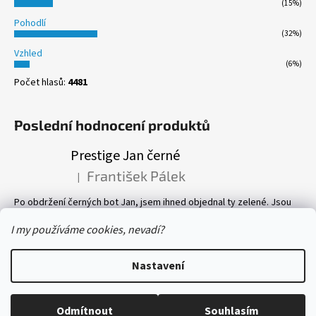
(15%)
Pohodlí
(32%)
Vzhled
(6%)
Počet hlasů:
4481
Poslední hodnocení produktů
Prestige Jan černé
František Pálek
|
Hodnocení produktu je 5 z 5 hvězdiček.
Po obdržení černých bot Jan, jsem ihned objednal ty zelené. Jsou
prostě parádní! Pevné, perfektně sedí, a pohyb v nich je velmi
příjemný. Vlastně mám v botníku 8 páru bot, všechny Prestige! Vřele
I my používáme cookies, nevadí?
doporučuji.
Nastavení
Vytvořil Shoptet
Copyright 2026
boty-prestige.eu
. Všechna práva vyhrazena.
Odmítnout
Souhlasím
Upravit nastavení cookies