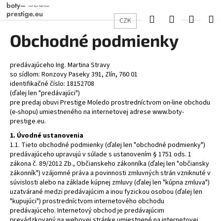
K
Přejít
na
o
Hledat
Přihlášení
Nákup
M
CZK
obsah
Zpět
Zpět
š
Obchodné podmienky
košík
í
C
k
o
predávajúceho Ing. Martina Stravy
so sídlom: Ronzovy Paseky 391, Zlín, 760 01
p
identifikačné číslo: 18152708
o
(ďalej len "predávajúci")
pre predaj obuvi Prestige Moledo prostredníctvom on-line obchodu
t
(e-shopu) umiestneného na internetovej adrese www.boty-
ř
prestige.eu.
e
1. Úvodné ustanovenia
b
1.1. Tieto obchodné podmienky (ďalej len "obchodné podmienky")
predávajúceho upravujú v súlade s ustanovením § 1751 ods. 1
u
zákona č. 89/2012 Zb., Občianskeho zákonníka (ďalej len "občiansky
j
zákonník") vzájomné práva a povinnosti zmluvných strán vzniknuté v
e
súvislosti alebo na základe kúpnej zmluvy (ďalej len "kúpna zmluva")
uzatvárané medzi predávajúcim a inou fyzickou osobou (ďalej len
t
"kupujúci") prostredníctvom internetového obchodu
e
predávajúceho. Internetový obchod je predávajúcim
n
prevádzkovaný na webovej stránke umiestnené na internetovej