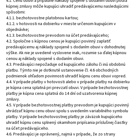
4.1. Cenu obuvi a prípadné náklady spojené s dodaním obuvi podľa
kúpnej zmluvy môže kupujúci uhradiť predávajúcemu nasledujúcimi
spôsobmi:
4.1.1. bezhotovostne platobnou kartou;
4.1.2. v hotovosti na dobierku v mieste určenom kupujúcim v
objednávke;
4.1.3. bezhotovostne prevodom na účet predávajúceho;
4.2. Spoločne s kúpnou cenou je kupujúci povinný zaplatiť
predávajúcemu aj náklady spojené s dodaním obuvi v dohodnutej
výške. Ak nie je uvedené vyslovene inak, rozumie sa ďalej kúpnou
cenou aj náklady spojené s dodaním obuvi.
4.3. Predávajúci nepožaduje od kupujúceho zálohu či inú obdobnú
platbu. Týmto nie je dotknuté ustanovenie čl. 4.6 obchodných
podmienok ohľadom povinnosti uhradiť kúpnu cenu obuvi vopred.
4.4. V prípade platby v hotovosti alebo v prípade platby na dobierku
je kúpna cena splatná pri prevzatí obuvi. V prípade bezhotovostnej
platby je kúpna cena splatná do 14 dní od uzatvorenia kúpnej
zmluvy.
4.5. V prípade bezhotovostnej platby prevodom je kupujúci povinný
uhrádzať kúpnu cenu obuvi spolu s uvedením variabilného symbolu
platby. V prípade bezhotovostnej platby je záväzok kupujúceho
uhradiť kúpnu cenu splnený okamihom pripísania príslušnej čiastky
na účet predávajúceho.
4.6. Predávajúci je oprávnený, najmä v prípade, že zo strany