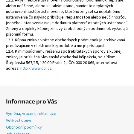
12.2. Ak je niektoré ustanovenia obchodných podmienok neplatné
alebo neúčinné, alebo sa takým stane, namiesto neplatných
ustanovení nastúpi ustanovenie, ktorého zmysel sa neplatnému
ustanovenia čo najviac približuje. Neplatnosťou alebo neúčinnosťou
jedného ustanovenia nie je dotknutá platnosť ostatných ustanovení.
Zmeny a doplnky kúpnej zmluvy či obchodných podmienok vyžadujú
písomnú formu.
12.3. Kúpna zmluva vrátane obchodných podmienok je archivovaná
predávajúcim v elektronickej podobe a nie je prístupná.
12.4. K mimosúdnemu riešeniu spotrebiteľských sporov z kúpnej
zmluvy je príslušná Slovenská obchodná inšpekcia, so sídlom
Štěpánská 567/15, 120 00 Praha 2, IČO: 000 20 869, internetová
adresa:
http://www.coi.cz
.
Z
á
Informace pro Vás
p
a
Výměna, vracení, reklamace
t
Velikost obuvi
í
Obchodní podmínky