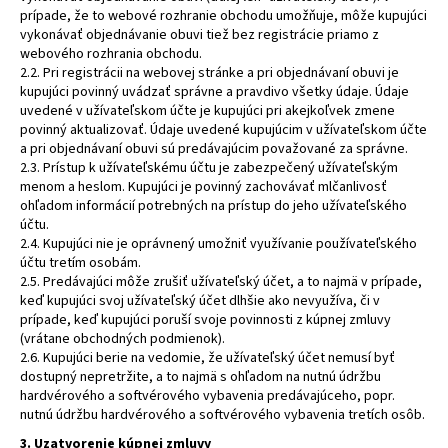
č
prípade, že to webové rozhranie obchodu umožňuje, môže kupujúci
u
vykonávať objednávanie obuvi tiež bez registrácie priamo z
j
webového rozhrania obchodu.
e
2.2. Pri registrácii na webovej stránke a pri objednávaní obuvi je
m
kupujúci povinný uvádzať správne a pravdivo všetky údaje. Údaje
uvedené v užívateľskom účte je kupujúci pri akejkoľvek zmene
e
povinný aktualizovať. Údaje uvedené kupujúcim v užívateľskom účte
a pri objednávaní obuvi sú predávajúcim považované za správne.
2.3. Prístup k užívateľskému účtu je zabezpečený užívateľským
PRESTIGE
menom a heslom. Kupujúci je povinný zachovávať mlčanlivosť
SPORT
DENIM
ohľadom informácií potrebných na prístup do jeho užívateľského
účtu.
1
2.4. Kupujúci nie je oprávnený umožniť využívanie používateľského
335
účtu tretím osobám.
Kč
2.5. Predávajúci môže zrušiť užívateľský účet, a to najmä v prípade,
keď kupujúci svoj užívateľský účet dlhšie ako nevyužíva, či v
prípade, keď kupujúci poruší svoje povinnosti z kúpnej zmluvy
(vrátane obchodných podmienok).
2.6. Kupujúci berie na vedomie, že užívateľský účet nemusí byť
dostupný nepretržite, a to najmä s ohľadom na nutnú údržbu
hardvérového a softvérového vybavenia predávajúceho, popr.
nutnú údržbu hardvérového a softvérového vybavenia tretích osôb.
3. Uzatvorenie kúpnej zmluvy