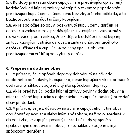
5.7. Do doby prevzatia obuvi kupujúcim je predávajúci oprávnený
kedykoľvek od kúpnej zmluvy odstúpiť. V takomto prípade vráti
predávajúci kupujúcemu kúpnu cenu bez zbytočného odkladu, a to
bezhotovostne na účet určený kupujúcim.
5.8. Ak je spoločne so obuvi poskytnutý kupujúcemu darček, je
darovacia zmluva medzi predávajúcim a kupujúcim uzatvorená s
rozväzovacej podmienkou, že ak dôjde k odstúpeniu od kúpnej
zmluvy kupujúcim, stráca darovacia zmluva ohľadom takéhoto
darčeka účinnosti a kupujúci je povinný spolu s obuvou
predávajúcemu vrátiť aj poskytnutý darček.
6. Preprava a dodanie obuvi
6.1. V prípade, že je spôsob dopravy dohodnutý na základe
osobitného požiadavky kupujúceho, nesie kupujúci riziko a prípadné
dodatočné náklady spojené s týmto spôsobom dopravy.
6.2. Ak je predávajúci podľa kúpnej zmluvy povinný dodať obuv na
miesto určené kupujúcim v objednávke, je kupujúci povinný prevziať
obuv pri dodaní.
6.3. V prípade, že je z dôvodov na strane kupujúceho nutné obuv
doručovať opakovane alebo iným spôsobom, než bolo uvedené v
objednávke, je kupujúci povinný uhradiť náklady spojené s
opakovaným doručovaním obuvi, resp. náklady spojené s iným
spôsobom doručenia.