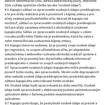
daňové identifikačné číslo, adresa elektronickej pošty, telefónne
číslo a (ďalej spoločne všetko len ako "osobné údaje").
9.3. Kupujúci súhlasí so spracovaním osobných údajov predávajúcim,
a to pre účely realizácie práv a povinností z kúpnej zmluvy a pre
účely vedenia používateľského účtu. Nezvolí Ak kupujúci inú
možnosť, súhlasí so spracovaním osobných údajov predávajúcim
tiež pre účely zasielania informácií a obchodných oznámení
kupujúcemu. Súhlas so spracovaním osobných údajov v celom
rozsahu podľa tohto článku nie je podmienkou, ktorá by sama o
sebe znemožňovala uzatvorenia kúpnej zmluvy.
9.4. Kupujúci berie na vedomie, že je povinný svoje osobné údaje
(pri registrácii, vo svojom užívateľskom účte, pri objednávke
uskutočnenej z webového rozhrania obchodu) uvádzať správne a
pravdivo a že je povinný bez zbytočného odkladu informovať
predávajúceho o zmene vo svojich osobných údajoch.
9.5. Spracovaním osobných údajov kupujúceho môže predávajúci
poveriť tretiu osobu, ako spracovateľa. Okrem osôb dopravujúcich
obuv nebudú osobné údaje predávajúcim bez predchádzajúceho
súhlasu kupujúceho odovzdávané tretím osobám.
9.6. Osobné údaje budú spracovávané po dobu neurčitú. Osobné
údaje budú spracovávané v elektronickej podobe automatizovaným
spôsobom alebo v tlačenej podobe neautomatizovaným
spôsobom.
9.7. Kupujúci potvrdzuje, že poskytnuté osobné údaje sú presné a