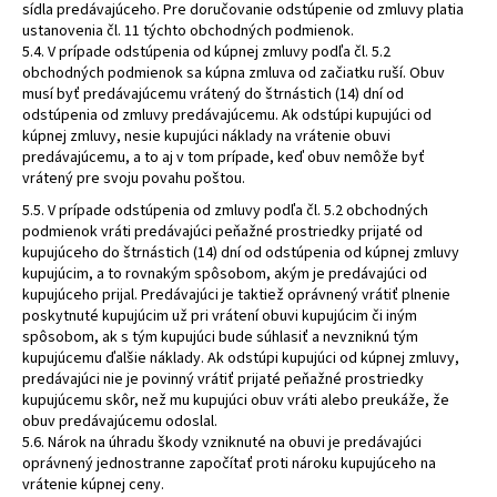
sídla predávajúceho. Pre doručovanie odstúpenie od zmluvy platia
ustanovenia čl. 11 týchto obchodných podmienok.
5.4. V prípade odstúpenia od kúpnej zmluvy podľa čl. 5.2
obchodných podmienok sa kúpna zmluva od začiatku ruší. Obuv
musí byť predávajúcemu vrátený do štrnástich (14) dní od
odstúpenia od zmluvy predávajúcemu. Ak odstúpi kupujúci od
kúpnej zmluvy, nesie kupujúci náklady na vrátenie obuvi
predávajúcemu, a to aj v tom prípade, keď obuv nemôže byť
vrátený pre svoju povahu poštou.
5.5. V prípade odstúpenia od zmluvy podľa čl. 5.2 obchodných
podmienok vráti predávajúci peňažné prostriedky prijaté od
kupujúceho do štrnástich (14) dní od odstúpenia od kúpnej zmluvy
kupujúcim, a to rovnakým spôsobom, akým je predávajúci od
kupujúceho prijal. Predávajúci je taktiež oprávnený vrátiť plnenie
poskytnuté kupujúcim už pri vrátení obuvi kupujúcim či iným
spôsobom, ak s tým kupujúci bude súhlasiť a nevzniknú tým
kupujúcemu ďalšie náklady. Ak odstúpi kupujúci od kúpnej zmluvy,
predávajúci nie je povinný vrátiť prijaté peňažné prostriedky
kupujúcemu skôr, než mu kupujúci obuv vráti alebo preukáže, že
obuv predávajúcemu odoslal.
5.6. Nárok na úhradu škody vzniknuté na obuvi je predávajúci
oprávnený jednostranne započítať proti nároku kupujúceho na
vrátenie kúpnej ceny.