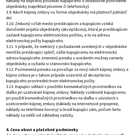
náklady na dopravu) požiadať kupujúceho o dodatočné potvrdenie
objednávky (napríklad písomne ​​či telefonicky).
3.9. Návrh kúpnej zmluvy vo forme objednávky má platnosť pätnásť
dní.
3.10. Zmluvný vzťah medzi predávajúcim a kupujúcim vzniká
doručením prijatia objednávky (akceptáciou), ktorá je predávajúcim
zaslané kupujúcemu elektronickou poštou, a to na adresu
elektronickej pošty kupujúceho.
3.11. V prípade, že niektorý z požiadaviek uvedených v objednávke
nemôže predávajúci splniť, zašle kupujúcemu na elektronickú
adresu kupujúceho zmenenú ponuku s uvedením možnej varianty
objednávky a vyžiada si stanovisko kupujúceho.
3.12. Pozmenená ponuka sa považuje za nový návrh kúpnej zmluvy a
kúpna zmluva je v takom prípade uzavretá až akceptáciou
kupujúceho prostredníctvom elektronickej pošty.
3.13. Kupujúci súhlasí s použitím komunikačných prostriedkov na
diaľku pri uzatváraní kúpnej zmluvy. Náklady vzniknuté kupujúcemu
pri použití komunikačných prostriedkov na diaľku v súvislosti s
uzatvorením kúpnej zmluvy (náklady na internetové pripojenie,
náklady na telefónne hovory) si hradí kupujúci sám, pričom tieto
náklady sa nelíši od základnej sadzby.
4. Cena obuvi a platobné podmienky