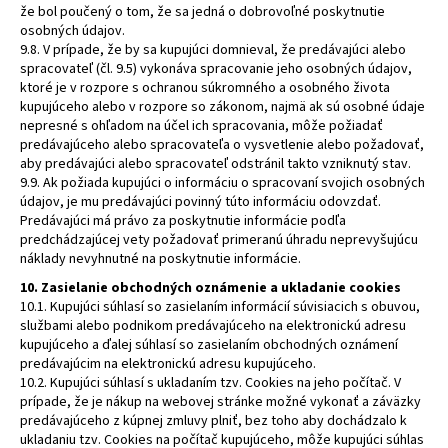
že bol poučený o tom, že sa jedná o dobrovoľné poskytnutie
osobných údajov.
9.8. V prípade, že by sa kupujúci domnieval, že predávajúci alebo
spracovateľ (čl. 9.5) vykonáva spracovanie jeho osobných údajov,
ktoré je v rozpore s ochranou súkromného a osobného života
kupujúceho alebo v rozpore so zákonom, najmä ak sú osobné údaje
nepresné s ohľadom na účel ich spracovania, môže požiadať
predávajúceho alebo spracovateľa o vysvetlenie alebo požadovať,
aby predávajúci alebo spracovateľ odstránil takto vzniknutý stav.
9.9. Ak požiada kupujúci o informáciu o spracovaní svojich osobných
údajov, je mu predávajúci povinný túto informáciu odovzdať.
Predávajúci má právo za poskytnutie informácie podľa
predchádzajúcej vety požadovať primeranú úhradu neprevyšujúcu
náklady nevyhnutné na poskytnutie informácie.
10. Zasielanie obchodných oznámenie a ukladanie cookies
10.1. Kupujúci súhlasí so zasielaním informácií súvisiacich s obuvou,
službami alebo podnikom predávajúceho na elektronickú adresu
kupujúceho a ďalej súhlasí so zasielaním obchodných oznámení
predávajúcim na elektronickú adresu kupujúceho.
10.2. Kupujúci súhlasí s ukladaním tzv. Cookies na jeho počítač. V
prípade, že je nákup na webovej stránke možné vykonať a záväzky
predávajúceho z kúpnej zmluvy plniť, bez toho aby dochádzalo k
ukladaniu tzv. Cookies na počítač kupujúceho, môže kupujúci súhlas