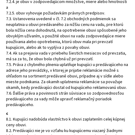
7.2.4. je obuv v zodpovedajúcom množstve, miere alebo hmotnosti
a
7.2.5. obuv vyhovuje požiadavkám právnych predpisov.
7.3. Ustanovenia uvedené v čl. 7.2 obchodných podmienok sa
neuplatnia u obuvi predávaného za nižšiu cenu na vadu, pre ktorú
bola nižšia cena dohodnutá, na opotrebenie obuvi spôsobené jeho
obvyklým užívaním, u použité obuvi na vadu zodpovedajúce miere
používania alebo opotrebenia, ktorú obuv mala pri prevzatí
kupujúcim, alebo ak to vyplýva z povahy obuvi.
7.4. Ak sa prejavia vada v priebehu šiestich mesiacov od prevzatia,
má sa za to, že obuv bola chybná už pri prevzatí.
7.5. Práva z chybného plnenia uplatňuje kupujúci u predávajúceho na
adrese jeho prevádzky, v ktorej je prijatie reklamácie možné s
ohľadom na sortiment predávané obuvi, prípadne aj v sídle alebo
mieste podnikania. Za okamih uplatnenia reklamácie sa považuje
okamih, kedy predávajúci dostal od kupujúceho reklamovanú obuv.
7.6. Ďalšie práva a povinnosti strán súvisiace so zodpovednosťou
predávajúceho za vady môže upraviť reklamačný poriadok
predávajúceho.
c
8.1. Kupujúci nadobúda vlastníctvo k obuvi zaplatením celej kúpnej
ceny obuvi.
8.2. Predávajúci nie je vo vzťahu ku kupujúcemu viazaný žiadnymi