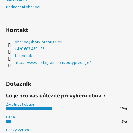
Jak objednat
Hodnocení obchodu
Kontakt
obchod
@
boty-prestige.eu
+420 603 470 135
facebook
https://www.instagram.com/botyprestige/
Dotazník
Co je pro vás důležité při výběru obuvi?
Životnost obuvi
(42%)
Cena
(5%)
Český výrobce