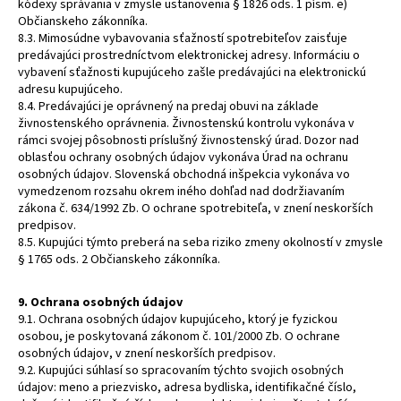
kódexy správania v zmysle ustanovenia § 1826 ods. 1 písm. e)
Občianskeho zákonníka.
8.3. Mimosúdne vybavovania sťažností spotrebiteľov zaisťuje
predávajúci prostredníctvom elektronickej adresy. Informáciu o
vybavení sťažnosti kupujúceho zašle predávajúci na elektronickú
adresu kupujúceho.
8.4. Predávajúci je oprávnený na predaj obuvi na základe
živnostenského oprávnenia. Živnostenskú kontrolu vykonáva v
rámci svojej pôsobnosti príslušný živnostenský úrad. Dozor nad
oblasťou ochrany osobných údajov vykonáva Úrad na ochranu
osobných údajov. Slovenská obchodná inšpekcia vykonáva vo
vymedzenom rozsahu okrem iného dohľad nad dodržiavaním
zákona č. 634/1992 Zb. O ochrane spotrebiteľa, v znení neskorších
predpisov.
8.5. Kupujúci týmto preberá na seba riziko zmeny okolností v zmysle
§ 1765 ods. 2 Občianskeho zákonníka.
9. Ochrana osobných údajov
9.1. Ochrana osobných údajov kupujúceho, ktorý je fyzickou
osobou, je poskytovaná zákonom č. 101/2000 Zb. O ochrane
osobných údajov, v znení neskorších predpisov.
9.2. Kupujúci súhlasí so spracovaním týchto svojich osobných
údajov: meno a priezvisko, adresa bydliska, identifikačné číslo,