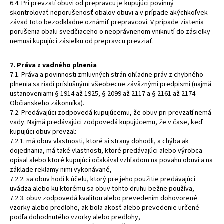
6.4. Pri prevzatí obuvi od prepravcu je kupujúci povinný
skontrolovať neporušenosť obalov obuvi a v prípade akýchkoľvek
závad toto bezodkladne oznámiť prepravcovi. V prípade zistenia
porušenia obalu svedčiaceho o neoprávnenom vniknutí do zásielky
nemusí kupujúci zásielku od prepravcu prevziať.
7. Práva z vadného plnenia
7.1. Práva a povinnosti zmluvných strán ohľadne práv z chybného
plnenia sa riadi príslušnými všeobecne záväznými predpismi (najmä
ustanoveniami § 1914 až 1925, § 2099 až 2117 a § 2161 až 2174
Občianskeho zákonníka).
7.2. Predávajúci zodpovedá kupujúcemu, že obuv pri prevzatí nemá
vady. Najmä predávajúci zodpovedá kupujúcemu, že v čase, keď
kupujúci obuv prevzal:
7.2.1. má obuv vlastnosti, ktoré si strany dohodli, a chýba ak
dojednania, má také vlastnosti, ktoré predávajúci alebo výrobca
opísal alebo ktoré kupujúci očakával vzhľadom na povahu obuvi a na
základe reklamy nimi vykonávané,
7.2.2. sa obuv hodí k účelu, ktorý pre jeho použitie predávajúci
uvádza alebo ku ktorému sa obuv tohto druhu bežne používa,
7.2.3. obuv zodpovedá kvalitou alebo prevedením dohovorené
vzorky alebo predlohe, ak bola akosť alebo prevedenie určené
podľa dohodnutého vzorky alebo predlohy,