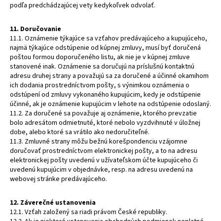
podľa predchádzajúcej vety kedykoľvek odvolať.
11. Doručovanie
11.1. Oznámenie týkajúce sa vzťahov predávajúceho a kupujúceho,
najmä týkajúce odstúpenie od kúpnej zmluvy, musí byť doručená
poštou formou doporučeného listu, ak nie je v kúpnej zmluve
stanovené inak. Oznámenie sa doručujú na príslušnú kontaktnú
adresu druhej strany a považujú sa za doručené a účinné okamihom
ich dodania prostredníctvom pošty, s výnimkou oznámenia o
odstúpení od zmluvy vykonaného kupujúcim, kedy je odstúpenie
účinné, ak je oznámenie kupujúcim v lehote na odstúpenie odoslaný.
11.2. Za doručené sa považuje aj oznámenie, ktorého prevzatie
bolo adresátom odmietnuté, ktoré nebolo vyzdvihnuté v úložnej
dobe, alebo ktoré sa vrátilo ako nedoručiteľné.
11.3. Zmluvné strany môžu bežnú korešpondenciu vzájomne
doručovať prostredníctvom elektronickej pošty, a to na adresu
elektronickej pošty uvedenú v užívateľskom účte kupujúceho či
uvedenú kupujúcim v objednávke, resp. na adresu uvedenú na
webovej stránke predávajúceho.
12. Záverečné ustanovenia
12.1. Vzťah založený sa riadi právom České republiky.