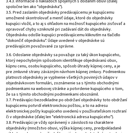
3.4.3. informácie o nákladoch spojených s dodaním obuvi (ďalej
spoločne len ako "objednávka").
3.5. Pred zaslaním objednávky predávajúcemu je kupujúcemu
umožnené skontrolovať a meniť údaje, ktoré do objednávky
kupujúci vložil, a to aj s ohľadom na možnosť kupujúceho zisťovať a
opravovať chyby vzniknuté pri zadávaní dát do objednávky.
Objednávku odošle kupujúci predávajúcemu kliknutím na tlačidlo
"dokončiť objednávku". Údaje uvedené v objednávke sú
predávajúcim považované za správne.
3.6. Odoslanie objednávky sa považuje za taký úkon kupujúceho,
ktorý nepochybným spôsobom identifikuje objednávanú obuv,
kúpnu cenu, osobu kupujúceho, spôsob úhrady kúpnej ceny, a je
pre zmluvné strany záväzným návrhom kúpnej zmluvy. Podmienkou
platnosti objednávky je vyplnenie všetkých povinných údajov v
objednávkovom formulári, zoznámenie sa s týmito obchodnými
podmienkami na webovej stránke a potvrdenie kupujúceho o tom,
že sa s týmito obchodnými podmienkami oboznámil.
3.7. Predávajúci bezodkladne po obdržaní objednávky toto obdržaní
kupujúcemu potvrdí elektronickou poštou, a to na adresu
elektronickej pošty kupujúceho uvedenú v používateľskom rozhraní
či v objednávke (ďalej len "elektronická adresa kupujúceho").
3.8. Predávajúci je vždy oprávnený v závislosti na charaktere
objednávky (množstvo obuvi, výška kúpnej ceny, predpokladané