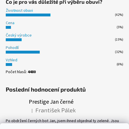
Co je pro vás důležité při výběru obuvi?
Životnost obuvi
(42%)
Cena
(5%)
Český výrobce
(15%)
Pohodlí
(32%)
Vzhled
(6%)
Počet hlasů:
4480
Poslední hodnocení produktů
Prestige Jan černé
František Pálek
|
Hodnocení produktu je 5 z 5 hvězdiček.
Po obdržení černých bot Jan, jsem ihned objednal ty zelené. Jsou
prostě parádní! Pevné, perfektně sedí, a pohyb v nich je velmi