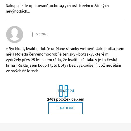
Nakupuji zde opakovaně,ochota,rychlost. Nevím o žádných
nevýhodách...
|
5.6.2025
Hodnocení obchodu je 5 z 5 hvězdiček.
+ Rychlost, kvalita, dobře udělané stránky webové. Jako holka jsem
měla Moleda červenomodrobílé tenisky - botasky, které mi
vydržely přes 25 let. Jsem ráda, že kvalita zůstala. A je to česká
firma ! Riskla jsem koupit tyto boty i bez vyzkoušení, což nedělám
ve svých 66 letech
S
1
4
124
t
r
2467
položek celkem
O
á
NAHORU
v
n
l
k
o
á
Z
v
d