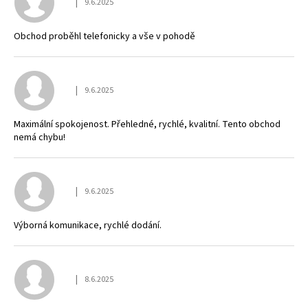
|
9.6.2025
Hodnocení obchodu je 5 z 5 hvězdiček.
Obchod proběhl telefonicky a vše v pohodě
|
9.6.2025
Hodnocení obchodu je 5 z 5 hvězdiček.
Maximální spokojenost. Přehledné, rychlé, kvalitní. Tento obchod
nemá chybu!
|
9.6.2025
Hodnocení obchodu je 5 z 5 hvězdiček.
Výborná komunikace, rychlé dodání.
|
8.6.2025
Hodnocení obchodu je 5 z 5 hvězdiček.