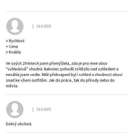
|
15.6.2025
Hodnocení obchodu je 5 z 5 hvězdiček.
+ Rychlost
+ Cena
+ Kvalita
Ve svých 29 letech jsem přemýšlela, zda je pro mne obuv
“vzhledově” vhodná. Nakonec pohodlí zvítězilo nad vzhledem a
nesáhla jsem vedle. Milé překvapení byl i vzhled a vhodnost obuvi
snad ke všem outfitům. Jak do práce, tak do přírody nebo do
města.
|
15.6.2025
Hodnocení obchodu je 5 z 5 hvězdiček.
Dobrý obchod.