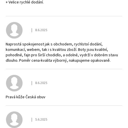
+ Velice rychlé dodání.
|
8.6.2025
Hodnocení obchodu je 5 z 5 hvězdiček.
Naprostá spokojenost jak s obchodem, rychlstoí dodání,
komunikací, webem, tak i s kvalitou zboží. Boty jsou kvalitní,
pohodlné, fajn pro širší chodidlo, a odolné, vydrží v dobrém stavu
dlouho. Poměr cena-kvalita výborný, nakupujeme opakovaně.
|
8.6.2025
Hodnocení obchodu je 5 z 5 hvězdiček.
Pravá kůže Česká obuv
|
5.6.2025
Hodnocení obchodu je 5 z 5 hvězdiček.