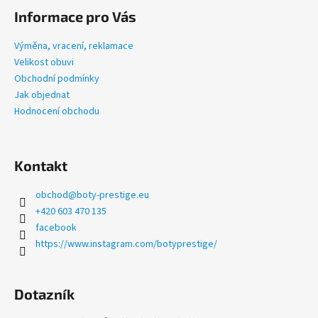
á
á
a
Informace pro Vás
n
p
c
í
í
a
Výměna, vracení, reklamace
p
t
Velikost obuvi
r
í
Obchodní podmínky
v
Jak objednat
k
Hodnocení obchodu
y
v
ý
p
Kontakt
i
s
obchod
@
boty-prestige.eu
u
+420 603 470 135
facebook
https://www.instagram.com/botyprestige/
Dotazník