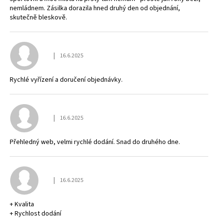
č
nemládnem. Zásilka dorazila hned druhý den od objednání,
u
skutečně bleskově.
j
e
m
e
|
16.6.2025
Hodnocení obchodu je 5 z 5 hvězdiček.
Rychlé vyřízení a doručení objednávky.
PRESTIGE
DENIM
1
335
|
16.6.2025
Kč
Hodnocení obchodu je 5 z 5 hvězdiček.
Přehledný web, velmi rychlé dodání. Snad do druhého dne.
|
16.6.2025
Hodnocení obchodu je 5 z 5 hvězdiček.
+ Kvalita
+ Rychlost dodání