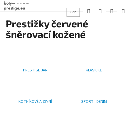
K
Přejít
na
o
Hledat
Přihlášení
Nákup
M
CZK
obsah
Zpět
Zpět
š
Prestižky červené
košík
í
C
šněrovací kožené
k
o
p
o
t
ř
PRESTIGE JAN
KLASICKÉ
e
b
u
j
KOTNÍKOVÉ A ZIMNÍ
SPORT - DENIM
e
t
e
n