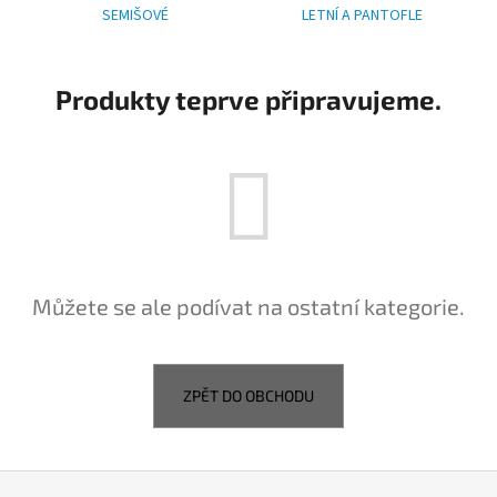
SEMIŠOVÉ
LETNÍ A PANTOFLE
a
j
í
Produkty teprve připravujeme.
t
?
HLEDAT
Můžete se ale podívat na ostatní kategorie.
D
o
ZPĚT DO OBCHODU
p
o
r
u
Z