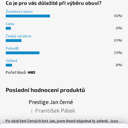
Co je pro vás důležité při výběru obuvi?
Životnost obuvi
(42%)
Cena
(5%)
Český výrobce
(15%)
Pohodlí
(32%)
Vzhled
(6%)
Počet hlasů:
4483
Poslední hodnocení produktů
Prestige Jan černé
František Pálek
|
Hodnocení produktu je 5 z 5 hvězdiček.
Po obdržení černých bot Jan, jsem ihned objednal ty zelené. Jsou
prostě parádní! Pevné, perfektně sedí, a pohyb v nich je velmi