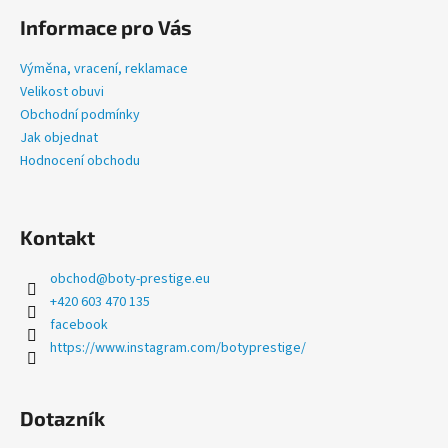
č
á
u
Informace pro Vás
p
j
a
e
Výměna, vracení, reklamace
t
m
Velikost obuvi
e
í
Obchodní podmínky
Jak objednat
Hodnocení obchodu
LETNÍ
PRESTIGE
TMAVĚ
ŠEDÉ
Kontakt
1
335
obchod
@
boty-prestige.eu
Kč
+420 603 470 135
facebook
https://www.instagram.com/botyprestige/
Dotazník