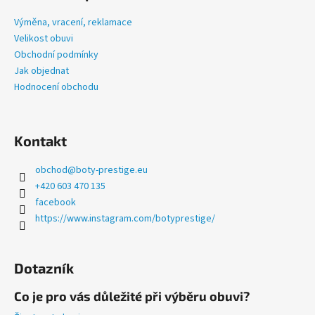
p
č
u
a
Výměna, vracení, reklamace
j
t
Velikost obuvi
e
í
Obchodní podmínky
m
Jak objednat
e
Hodnocení obchodu
LETNÍ
PRESTIGE
Kontakt
TMAVĚ
ŠEDÉ
obchod
@
boty-prestige.eu
1
+420 603 470 135
335
Kč
facebook
https://www.instagram.com/botyprestige/
Dotazník
Co je pro vás důležité při výběru obuvi?