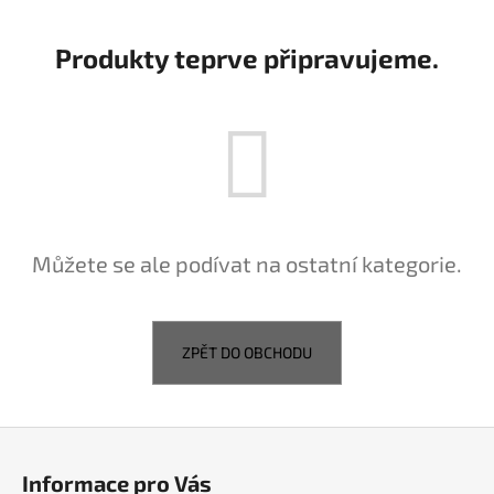
a
j
Produkty teprve připravujeme.
í
t
?
HLEDAT
Můžete se ale podívat na ostatní kategorie.
D
ZPĚT DO OBCHODU
o
p
o
Z
r
á
u
Informace pro Vás