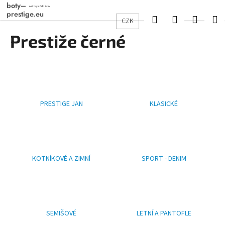
K
Přejít
na
o
Hledat
Přihlášení
Nákup
M
CZK
obsah
Zpět
Zpět
š
Prestiže černé
košík
í
C
k
o
p
o
PRESTIGE JAN
KLASICKÉ
t
ř
e
b
u
KOTNÍKOVÉ A ZIMNÍ
SPORT - DENIM
j
e
t
e
SEMIŠOVÉ
LETNÍ A PANTOFLE
n