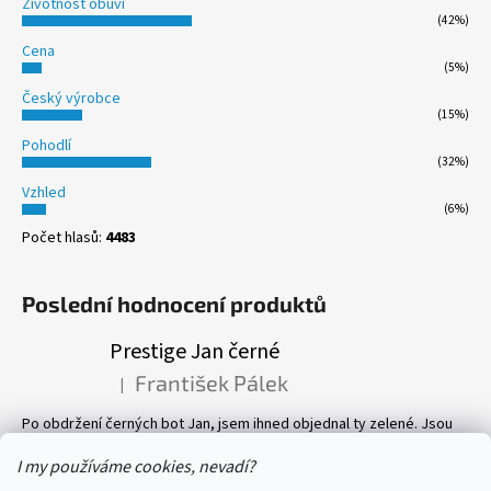
Životnost obuvi
(42%)
Cena
(5%)
Český výrobce
(15%)
Pohodlí
(32%)
Vzhled
(6%)
Počet hlasů:
4483
Poslední hodnocení produktů
Prestige Jan černé
František Pálek
|
Hodnocení produktu je 5 z 5 hvězdiček.
Po obdržení černých bot Jan, jsem ihned objednal ty zelené. Jsou
prostě parádní! Pevné, perfektně sedí, a pohyb v nich je velmi
příjemný. Vlastně mám v botníku 8 páru bot, všechny Prestige! Vřele
I my používáme cookies, nevadí?
doporučuji.