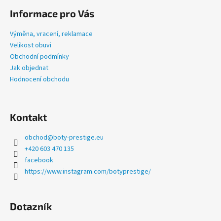
č
á
u
Informace pro Vás
p
j
a
e
Výměna, vracení, reklamace
t
m
Velikost obuvi
e
í
Obchodní podmínky
Jak objednat
Hodnocení obchodu
PRESTIGE
ČERNÉ
1
300
Kontakt
Kč
obchod
@
boty-prestige.eu
+420 603 470 135
facebook
https://www.instagram.com/botyprestige/
Dotazník