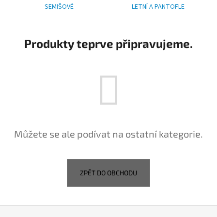
SEMIŠOVÉ
LETNÍ A PANTOFLE
a
j
í
Produkty teprve připravujeme.
t
?
HLEDAT
Můžete se ale podívat na ostatní kategorie.
D
o
ZPĚT DO OBCHODU
p
o
r
u
Z