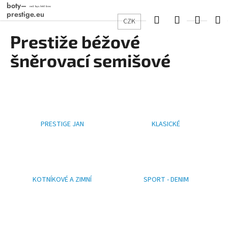
K
Přejít
na
o
Hledat
Přihlášení
Nákup
M
CZK
obsah
Zpět
Zpět
š
Prestiže béžové
košík
í
C
šněrovací semišové
k
o
p
o
t
ř
PRESTIGE JAN
KLASICKÉ
e
b
u
j
KOTNÍKOVÉ A ZIMNÍ
SPORT - DENIM
e
t
e
n