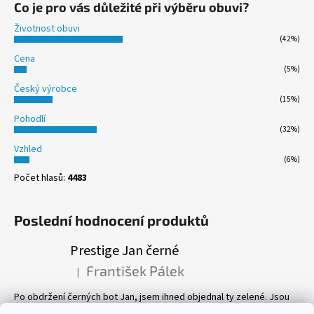
Co je pro vás důležité při výběru obuvi?
Životnost obuvi
(42%)
Cena
(5%)
Český výrobce
(15%)
Pohodlí
(32%)
Vzhled
(6%)
Počet hlasů:
4483
Poslední hodnocení produktů
Prestige Jan černé
František Pálek
|
Hodnocení produktu je 5 z 5 hvězdiček.
Po obdržení černých bot Jan, jsem ihned objednal ty zelené. Jsou
prostě parádní! Pevné, perfektně sedí, a pohyb v nich je velmi