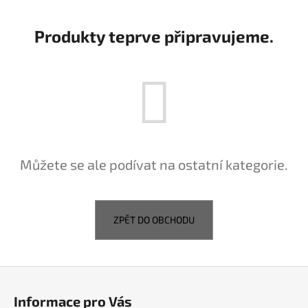
a
j
Produkty teprve připravujeme.
í
t
?
HLEDAT
Můžete se ale podívat na ostatní kategorie.
D
ZPĚT DO OBCHODU
o
p
o
Z
r
á
u
Informace pro Vás