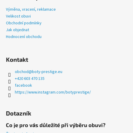
p
č
u
a
Výměna, vracení, reklamace
j
t
Velikost obuvi
e
í
Obchodní podmínky
m
Jak objednat
e
Hodnocení obchodu
PRESTIGE
SPORT
Kontakt
ČERNÉ
1
obchod
@
boty-prestige.eu
335
+420 603 470 135
Kč
facebook
https://www.instagram.com/botyprestige/
Dotazník
Co je pro vás důležité při výběru obuvi?