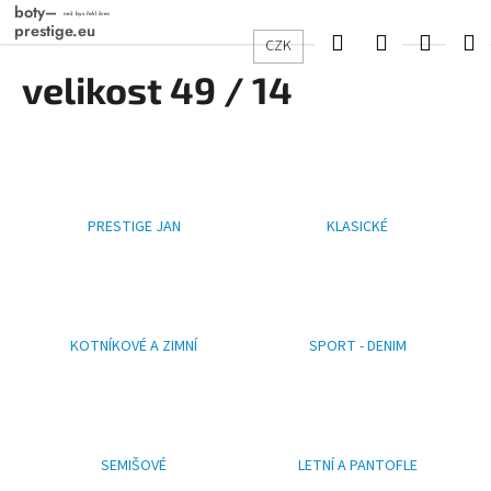
K
Přejít
na
o
Hledat
Přihlášení
Nákup
M
CZK
obsah
Zpět
Zpět
š
velikost 49 / 14
košík
í
C
k
o
p
o
PRESTIGE JAN
KLASICKÉ
t
ř
e
b
u
KOTNÍKOVÉ A ZIMNÍ
SPORT - DENIM
j
e
t
e
SEMIŠOVÉ
LETNÍ A PANTOFLE
n