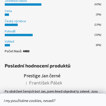
Životnost obuvi
(42%)
Cena
(5%)
Český výrobce
(15%)
Pohodlí
(32%)
Vzhled
(6%)
Počet hlasů:
4480
Poslední hodnocení produktů
Prestige Jan černé
František Pálek
|
Hodnocení produktu je 5 z 5 hvězdiček.
Po obdržení černých bot Jan, jsem ihned objednal ty zelené. Jsou
prostě parádní! Pevné, perfektně sedí, a pohyb v nich je velmi
příjemný. Vlastně mám v botníku 8 páru bot, všechny Prestige! Vřele
I my používáme cookies, nevadí?
doporučuji.