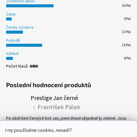
Životnost obuvi
(42%)
Cena
(5%)
Český výrobce
(15%)
Pohodlí
(32%)
Vzhled
(6%)
Počet hlasů:
4480
Poslední hodnocení produktů
Prestige Jan černé
František Pálek
|
Hodnocení produktu je 5 z 5 hvězdiček.
Po obdržení černých bot Jan, jsem ihned objednal ty zelené. Jsou
prostě parádní! Pevné, perfektně sedí, a pohyb v nich je velmi
příjemný. Vlastně mám v botníku 8 páru bot, všechny Prestige! Vřele
I my používáme cookies, nevadí?
doporučuji.