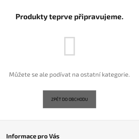
a
j
Produkty teprve připravujeme.
í
t
?
HLEDAT
Můžete se ale podívat na ostatní kategorie.
D
ZPĚT DO OBCHODU
o
p
o
Z
r
á
u
Informace pro Vás