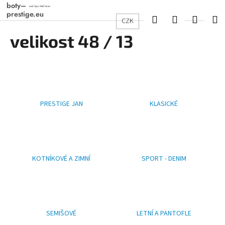
K
Přejít
na
o
Hledat
Přihlášení
Nákup
M
CZK
obsah
Zpět
Zpět
š
velikost 48 / 13
košík
í
C
k
o
p
o
PRESTIGE JAN
KLASICKÉ
t
ř
e
b
u
KOTNÍKOVÉ A ZIMNÍ
SPORT - DENIM
j
e
t
e
SEMIŠOVÉ
LETNÍ A PANTOFLE
n