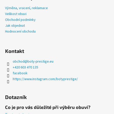
p
č
u
a
Výměna, vracení, reklamace
j
t
Velikost obuvi
e
í
Obchodní podmínky
m
Jak objednat
e
Hodnocení obchodu
LETNÍ
PRESTIGE
Kontakt
TMAVĚ
ŠEDÉ
obchod
@
boty-prestige.eu
1
+420 603 470 135
335
Kč
facebook
https://www.instagram.com/botyprestige/
Dotazník
Co je pro vás důležité při výběru obuvi?