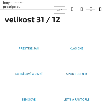
K
Přejít
na
o
Hledat
Přihlášení
Nákup
M
CZK
obsah
Zpět
Zpět
š
velikost 31 / 12
košík
í
C
k
o
p
o
PRESTIGE JAN
KLASICKÉ
t
ř
e
b
u
KOTNÍKOVÉ A ZIMNÍ
SPORT - DENIM
j
e
t
e
SEMIŠOVÉ
LETNÍ A PANTOFLE
n