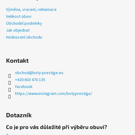
p
č
u
a
Výměna, vracení, reklamace
j
t
Velikost obuvi
e
í
Obchodní podmínky
m
Jak objednat
e
Hodnocení obchodu
PRESTIGE
NA
Kontakt
SUCHÝ
ZIP
BÍLÉ
obchod
@
boty-prestige.eu
+420 603 470 135
1
335
facebook
Kč
https://www.instagram.com/botyprestige/
Dotazník
Co je pro vás důležité při výběru obuvi?