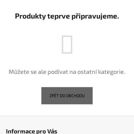
a
j
Produkty teprve připravujeme.
í
t
?
HLEDAT
Můžete se ale podívat na ostatní kategorie.
D
ZPĚT DO OBCHODU
o
p
o
Z
r
á
u
Informace pro Vás