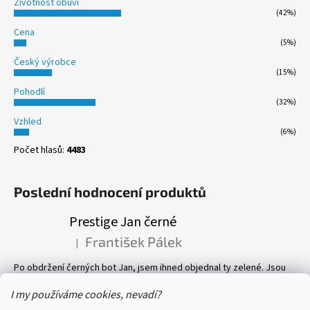
Životnost obuvi
(42%)
Cena
(5%)
Český výrobce
(15%)
Pohodlí
(32%)
Vzhled
(6%)
Počet hlasů:
4483
Poslední hodnocení produktů
Prestige Jan černé
František Pálek
|
Hodnocení produktu je 5 z 5 hvězdiček.
Po obdržení černých bot Jan, jsem ihned objednal ty zelené. Jsou
prostě parádní! Pevné, perfektně sedí, a pohyb v nich je velmi
příjemný. Vlastně mám v botníku 8 páru bot, všechny Prestige! Vřele
I my používáme cookies, nevadí?
doporučuji.