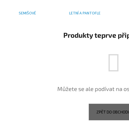
PRESTIGE BÍLÉ
PRESTIGE NA SUCH
1 300 Kč
1 335 Kč
SEMIŠOVÉ
LETNÍ A PANTOFLE
Produkty teprve při
Můžete se ale podívat na os
ZPĚT DO OBCHOD