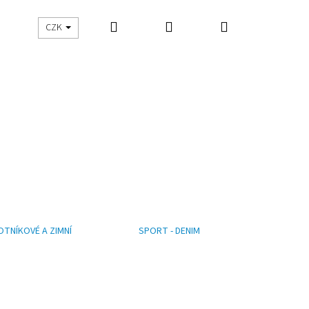
Hledat
Přihlášení
Nákupní
CZK
košík
OTNÍKOVÉ A ZIMNÍ
SPORT - DENIM
Následující