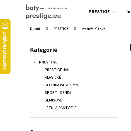
K
Přejít
na
o
PRESTIGE
In
obsah
Zpět
Zpět
š
do
do
í
Domů
PRESTIGE
Prestiže růžové
obchodu
obchodu
k
P
o
Přeskočit
Kategorie
s
kategorie
t
PRESTIGE
r
PRESTIGE JAN
a
KLASICKÉ
n
KOTNÍKOVÉ A ZIMNÍ
n
SPORT - DENIM
í
SEMIŠOVÉ
p
LETNÍ A PANTOFLE
a
n
e