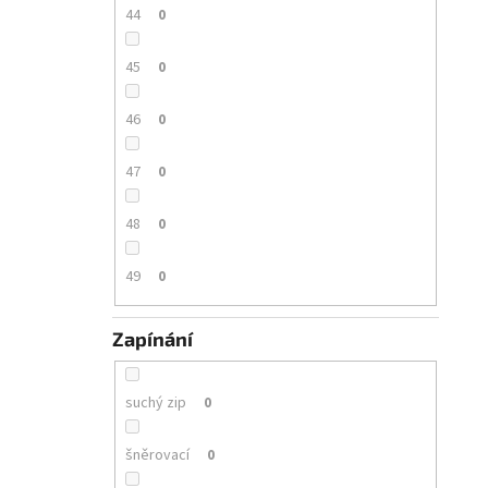
44
0
45
0
46
0
47
0
48
0
49
0
Zapínání
suchý zip
0
šněrovací
0