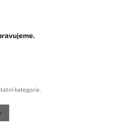
Ý ZIP ČERNÉ
pravujeme.
tatní kategorie.
U