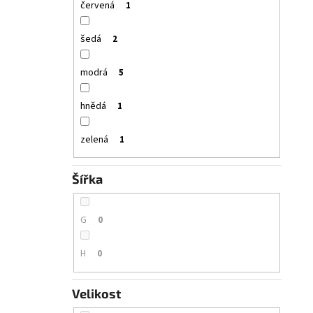
červená
1
šedá
2
modrá
5
hnědá
1
zelená
1
Šířka
G
0
H
0
Velikost