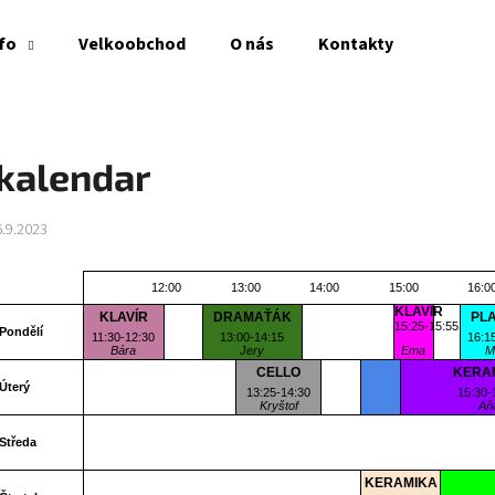
fo
Velkoobchod
O nás
Kontakty
Co potřebujete najít?
kalendar
HLEDAT
6.9.2023
12:00
13:00
14:00
15:00
16:0
Doporučujeme
KLAVÍR
KLAVÍR
DRAMAŤÁK
PL
15:25-15:55
Pondělí
11:30-12:30
13:00-14:15
16:1
Bára
Jery
Ema
M
CELLO
IT STEP
KERA
Úterý
13:25-14:30
15:00-17:15
15:30-
Kryštof
Vojta
Aň
Středa
KERAMIKA