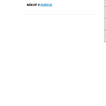
PRESTIGE ČERNÉ
l
NÁKUP V
EURECH
1 300 Kč