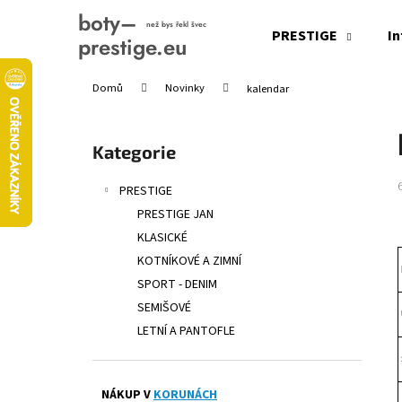
K
Přejít
na
o
PRESTIGE
In
obsah
Zpět
Zpět
š
do
do
í
Domů
Novinky
kalendar
obchodu
obchodu
k
P
o
Přeskočit
Kategorie
s
kategorie
t
PRESTIGE
r
PRESTIGE JAN
a
KLASICKÉ
n
KOTNÍKOVÉ A ZIMNÍ
n
SPORT - DENIM
í
SEMIŠOVÉ
p
LETNÍ A PANTOFLE
a
n
e
NÁKUP V
KORUNÁCH