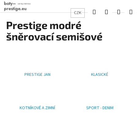
K
Přejít
na
o
Hledat
Přihlášení
Nákup
M
CZK
obsah
Zpět
Zpět
š
Prestige modré
košík
í
C
šněrovací semišové
k
o
p
o
t
ř
PRESTIGE JAN
KLASICKÉ
e
b
u
j
KOTNÍKOVÉ A ZIMNÍ
SPORT - DENIM
e
t
e
n