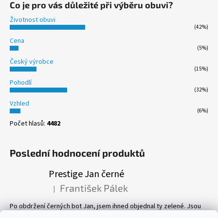
Co je pro vás důležité při výběru obuvi?
Životnost obuvi
(42%)
Cena
(5%)
Český výrobce
(15%)
Pohodlí
(32%)
Vzhled
(6%)
Počet hlasů:
4482
Poslední hodnocení produktů
Prestige Jan černé
František Pálek
|
Hodnocení produktu je 5 z 5 hvězdiček.
Po obdržení černých bot Jan, jsem ihned objednal ty zelené. Jsou
prostě parádní! Pevné, perfektně sedí, a pohyb v nich je velmi