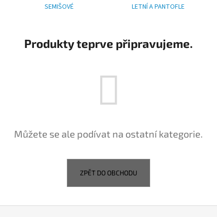
SEMIŠOVÉ
LETNÍ A PANTOFLE
a
j
í
Produkty teprve připravujeme.
t
?
HLEDAT
Můžete se ale podívat na ostatní kategorie.
D
o
ZPĚT DO OBCHODU
p
o
r
u
Z