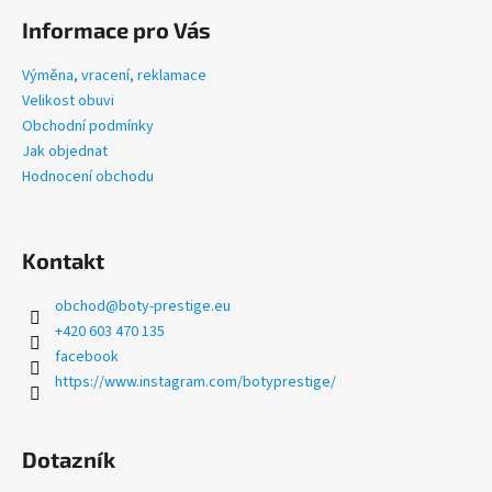
č
á
u
Informace pro Vás
p
j
a
e
Výměna, vracení, reklamace
t
m
Velikost obuvi
e
í
Obchodní podmínky
Jak objednat
Hodnocení obchodu
PRESTIGE
BÍLÉ
1
300
Kontakt
Kč
obchod
@
boty-prestige.eu
+420 603 470 135
facebook
https://www.instagram.com/botyprestige/
Dotazník