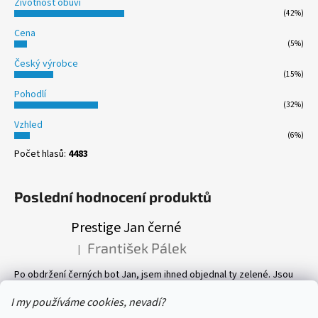
Životnost obuvi
(42%)
Cena
(5%)
Český výrobce
(15%)
Pohodlí
(32%)
Vzhled
(6%)
Počet hlasů:
4483
Poslední hodnocení produktů
Prestige Jan černé
František Pálek
|
Hodnocení produktu je 5 z 5 hvězdiček.
Po obdržení černých bot Jan, jsem ihned objednal ty zelené. Jsou
prostě parádní! Pevné, perfektně sedí, a pohyb v nich je velmi
příjemný. Vlastně mám v botníku 8 páru bot, všechny Prestige! Vřele
I my používáme cookies, nevadí?
doporučuji.