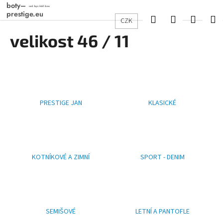
K
Přejít
na
o
Hledat
Přihlášení
Nákup
M
CZK
obsah
Zpět
Zpět
š
velikost 46 / 11
košík
í
C
k
o
p
o
PRESTIGE JAN
KLASICKÉ
t
ř
e
b
u
KOTNÍKOVÉ A ZIMNÍ
SPORT - DENIM
j
e
t
e
SEMIŠOVÉ
LETNÍ A PANTOFLE
n