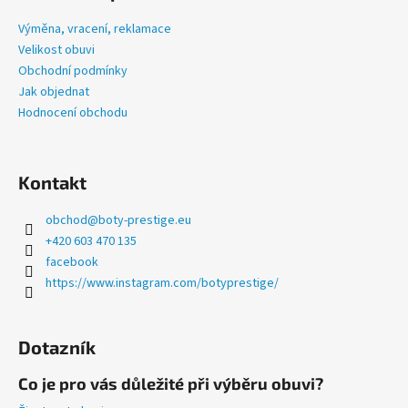
p
č
u
a
Výměna, vracení, reklamace
j
t
Velikost obuvi
e
í
Obchodní podmínky
m
Jak objednat
e
Hodnocení obchodu
PRESTIGE
JAN
Kontakt
ČERNÉ
1
obchod
@
boty-prestige.eu
990
+420 603 470 135
Kč
facebook
https://www.instagram.com/botyprestige/
Dotazník
Co je pro vás důležité při výběru obuvi?