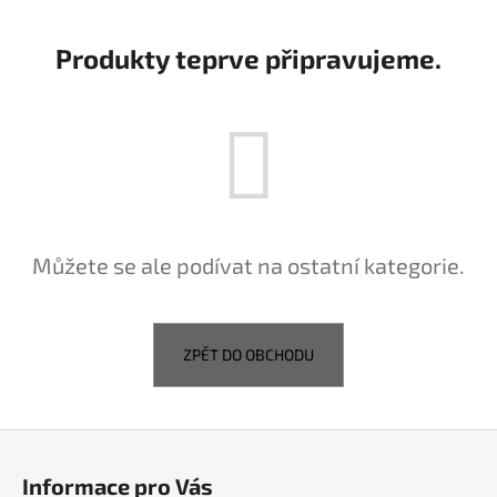
a
j
Produkty teprve připravujeme.
í
t
?
HLEDAT
Můžete se ale podívat na ostatní kategorie.
D
ZPĚT DO OBCHODU
o
p
o
Z
r
á
u
Informace pro Vás