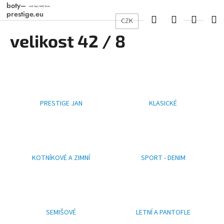
K
Přejít
na
o
Hledat
Přihlášení
Nákup
M
CZK
obsah
Zpět
Zpět
š
velikost 42 / 8
košík
í
C
k
o
p
o
PRESTIGE JAN
KLASICKÉ
t
ř
e
b
u
KOTNÍKOVÉ A ZIMNÍ
SPORT - DENIM
j
e
t
e
SEMIŠOVÉ
LETNÍ A PANTOFLE
n