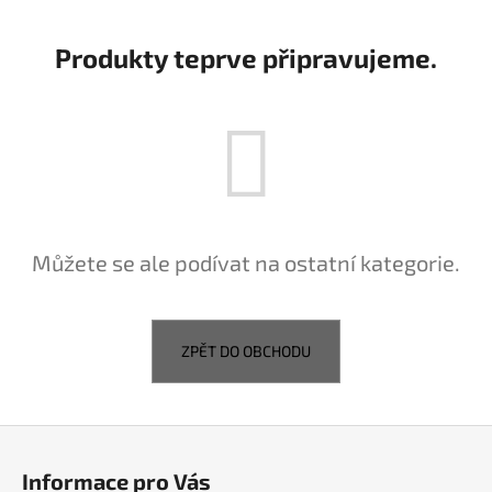
a
j
Produkty teprve připravujeme.
í
t
?
HLEDAT
Můžete se ale podívat na ostatní kategorie.
D
ZPĚT DO OBCHODU
o
p
o
Z
r
á
u
Informace pro Vás