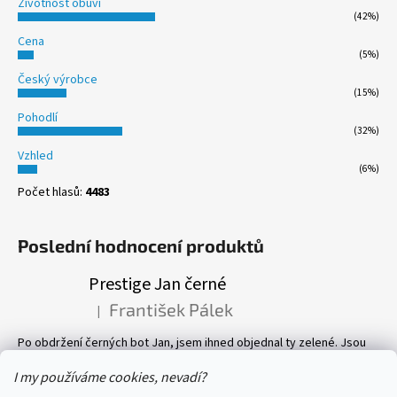
Životnost obuvi
(42%)
Cena
(5%)
Český výrobce
(15%)
Pohodlí
(32%)
Vzhled
(6%)
Počet hlasů:
4483
Poslední hodnocení produktů
Prestige Jan černé
František Pálek
|
Hodnocení produktu je 5 z 5 hvězdiček.
Po obdržení černých bot Jan, jsem ihned objednal ty zelené. Jsou
prostě parádní! Pevné, perfektně sedí, a pohyb v nich je velmi
příjemný. Vlastně mám v botníku 8 páru bot, všechny Prestige! Vřele
I my používáme cookies, nevadí?
doporučuji.