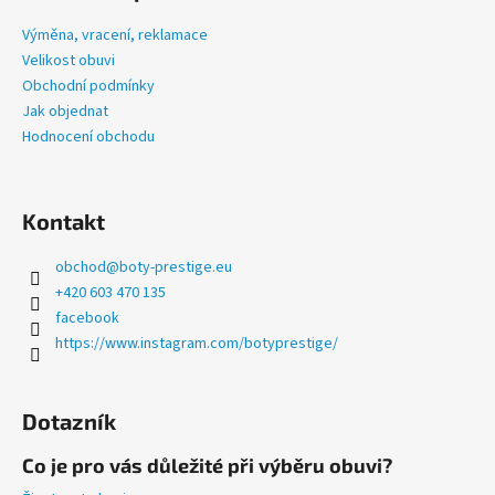
p
č
u
a
Výměna, vracení, reklamace
j
t
Velikost obuvi
e
í
Obchodní podmínky
m
Jak objednat
e
Hodnocení obchodu
LETNÍ
PRESTIGE
Kontakt
TMAVĚ
ŠEDÉ
obchod
@
boty-prestige.eu
1
+420 603 470 135
335
Kč
facebook
https://www.instagram.com/botyprestige/
Dotazník
Co je pro vás důležité při výběru obuvi?